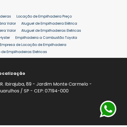
deiras
Locação de Empilhadeira Preço
ária Valor
Aluguel de Empilhadeira Elétrica
ira Valor
Aluguel de Empilhadeiras Eletricas
Hyster
Empilhadeira a Combustão Toyota
Empresa de Locação de Empilhadeira
de Empilhadeiras Eletricas
ção de Empilhadeiras
Preço Aluguel Empilhadeira
ocalização
omprar Empilhadeira Hyster
Venda de Empilhadeira
enda
Aluguel de Empilhadeira 25 ton
R. Ibirajuba, 89 - Jardim Monte Carmelo -
5 ton
Venda Empilhadeiras 25 ton
uarulhos / SP - CEP: 07194-000