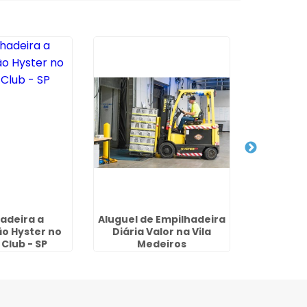
adeira a
Aluguel de Empilhadeira
Aluguel d
o Hyster no
Diária Valor na Vila
em Ribei
Club - SP
Medeiros