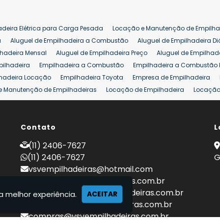
adeira Elétrica para Carga Pesada
Locação e Manutenção de Empilha
a
Aluguel de Empilhadeira a Combustão
Aluguel de Empilhadeira Di
lhadeira Mensal
Aluguel de Empilhadeira Preço
Aluguel de Empilhade
pilhadeira
Empilhadeira a Combustão
Empilhadeira a Combustão 
hadeira Locação
Empilhadeira Toyota
Empresa de Empilhadeira
e Manutenção de Empilhadeiras
Locação de Empilhadeira
Locação 
ara Hipermercados
Locação Empilhadeira para Mercados
Manuten
a Empilhadeiras
Peças de Empilhadeiras
Peças para Empilhadeiras
mprar Empilhadeira Elétrica
Contato
Comprar Empilhadeira Eletrica Usada
L
C
adas
Venda Empilhadeiras
Preço de Empilhadeira
Empilhadeira V
(11) 2406-7627
a 25 ton
Empilhadeira a Combustão 25 ton
Preço de Empilhadeira 2
(11) 2406-7627
G
vsvempilhadeiras@hotmail.com
locacao@vsvempilhadeiras.com.br
manutencao@vsvempilhadeiras.com.br
a melhor experiência.
ACEITAR
financeiro@vsvempilhadeiras.com.br
compras@vsvempilhadeiras.com.br