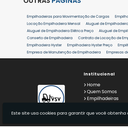
OUTRAS
PÁGINAS
Empilhadeiras para Movimentação de Cargas
Empilh
Locação Empilhadeira Mensal
Aluguel de Empilhadeir
Aluguel de Empilhadeira Elétrica Preço
Aluguel de Empi
Conserto de Empilhadeira
Contrato de Locação de Em
Empilhadeira Hyster
Empilhadeira Hyster Preço
Empil
Empresa de Manutenção de Empilhadeira
Empresas d
Locação Empilhadeira Hyster
Locação Empilhadeira p
Manutenção em Empilhadeiras
Manutenção Preventiv
Reforma de Empilhadeira
Comprar Empilhadeira
Institucional
Co
Venda de Empilhadeiras
Venda de Empilhadeiras Us
Home
Locação de Empilhadeira 25 ton
Comprar Empilhadeir
Quem Somos
Empilhadeiras
Contato
Informações
Este site usa cookies para garantir que você obtenha 