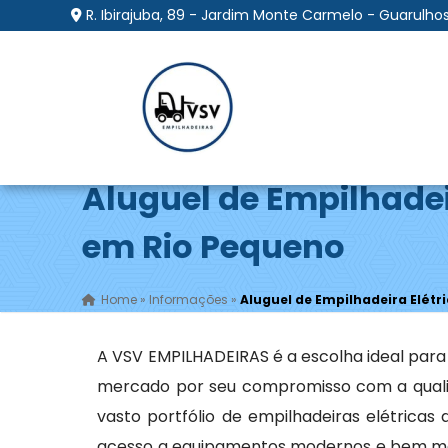
R. Ibirajuba, 89 - Jardim Monte Carmelo - Guarulhos
Aluguel de Empilhadei
em Rio Pequeno
Home
»
Informações
»
Aluguel de Empilhadeira Elétr
A VSV EMPILHADEIRAS é a escolha ideal par
mercado por seu compromisso com a qualid
vasto portfólio de empilhadeiras elétrica
acesso a equipamentos modernos e bem man