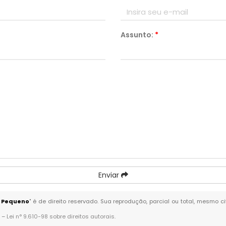
Assunto:
*
Enviar
o Pequeno
" é de direito reservado. Sua reprodução, parcial ou total, mesmo c
. –
Lei n° 9.610-98 sobre direitos autorais
.