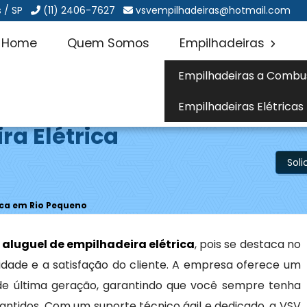
 / SP
(11) 2406-7627
vsvempilhadeiras@hotmail.com
Home
Quem Somos
Empilhadeiras
Empilhadeiras a Combu
Empilhadeiras Elétricas
ra Elétrica
Sol
ica em Rio Pequeno
a
aluguel de empilhadeira elétrica
, pois se destaca no
ade e a satisfação do cliente. A empresa oferece um
s de última geração, garantindo que você sempre tenha
tidos. Com um suporte técnico ágil e dedicado, a VSV