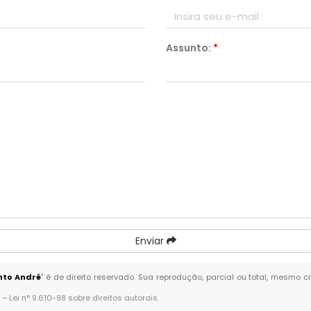
Assunto:
*
Enviar
nto André
" é de direito reservado. Sua reprodução, parcial ou total, mesmo c
. –
Lei n° 9.610-98 sobre direitos autorais
.