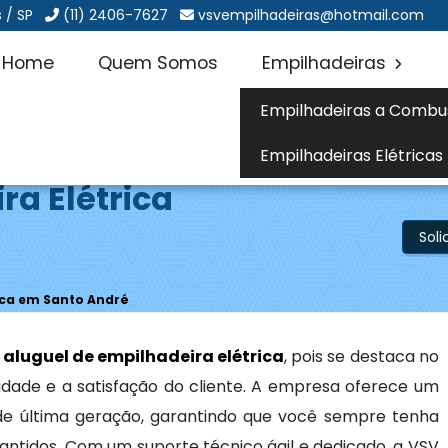
 / SP
(11) 2406-7627
vsvempilhadeiras@hotmail.com
Home
Quem Somos
Empilhadeiras
Empilhadeiras a Combu
Empilhadeiras Elétricas
ra Elétrica
Sol
rica em Santo André
a
aluguel de empilhadeira elétrica
, pois se destaca no
ade e a satisfação do cliente. A empresa oferece um
s de última geração, garantindo que você sempre tenha
tidos. Com um suporte técnico ágil e dedicado, a VSV