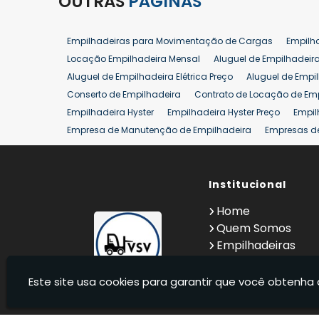
OUTRAS
PÁGINAS
Empilhadeiras para Movimentação de Cargas
Empilh
Locação Empilhadeira Mensal
Aluguel de Empilhadeir
Aluguel de Empilhadeira Elétrica Preço
Aluguel de Empi
Conserto de Empilhadeira
Contrato de Locação de Em
Empilhadeira Hyster
Empilhadeira Hyster Preço
Empil
Empresa de Manutenção de Empilhadeira
Empresas d
Locação Empilhadeira Hyster
Locação Empilhadeira p
Manutenção em Empilhadeiras
Manutenção Preventiv
Reforma de Empilhadeira
Comprar Empilhadeira
Institucional
Co
Venda de Empilhadeiras
Venda de Empilhadeiras Us
Home
Locação de Empilhadeira 25 ton
Comprar Empilhadeir
Quem Somos
Empilhadeiras
Contato
Informações
Este site usa cookies para garantir que você obtenha 