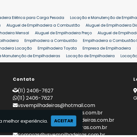
adeira Elétrica para Carga Pesada
Locação e Manutenção de Empilha
a
Aluguel de Empilhadeira a Combustão
Aluguel de Empilhadeira Di
lhadeira Mensal
Aluguel de Empilhadeira Preço
Aluguel de Empilhade
pilhadeira
Empilhadeira a Combustão
Empilhadeira a Combustão 
hadeira Locação
Empilhadeira Toyota
Empresa de Empilhadeira
e Manutenção de Empilhadeiras
Locação de Empilhadeira
Locação 
ara Hipermercados
Locação Empilhadeira para Mercados
Manuten
a Empilhadeiras
Peças de Empilhadeiras
Peças para Empilhadeiras
mprar Empilhadeira Elétrica
Contato
Comprar Empilhadeira Eletrica Usada
L
C
adas
Venda Empilhadeiras
Preço de Empilhadeira
Empilhadeira V
(11) 2406-7627
a 25 ton
Empilhadeira a Combustão 25 ton
Preço de Empilhadeira 2
(11) 2406-7627
G
vsvempilhadeiras@hotmail.com
locacao@vsvempilhadeiras.com.br
manutencao@vsvempilhadeiras.com.br
a melhor experiência.
ACEITAR
financeiro@vsvempilhadeiras.com.br
compras@vsvempilhadeiras.com.br