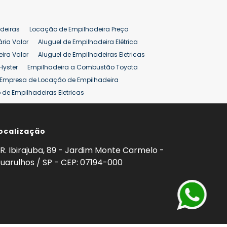
deiras
Locação de Empilhadeira Preço
ária Valor
Aluguel de Empilhadeira Elétrica
ira Valor
Aluguel de Empilhadeiras Eletricas
Hyster
Empilhadeira a Combustão Toyota
Empresa de Locação de Empilhadeira
de Empilhadeiras Eletricas
ção de Empilhadeiras
Preço Aluguel Empilhadeira
ocalização
omprar Empilhadeira Hyster
Venda de Empilhadeira
enda
Aluguel de Empilhadeira 25 ton
R. Ibirajuba, 89 - Jardim Monte Carmelo -
5 ton
Venda Empilhadeiras 25 ton
uarulhos / SP - CEP: 07194-000