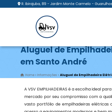
R. Ibirajuba, 89 - Jardim Monte Carmelo - Guarulhos
Aluguel de Empilhadei
em Santo André
Home
»
Informações
»
Aluguel de Empilhadeira Elét
A VSV EMPILHADEIRAS é a escolha ideal par
mercado por seu compromisso com a qualid
vasto portfólio de empilhadeiras elétrica
acesso a equipamentos modernos e bem man