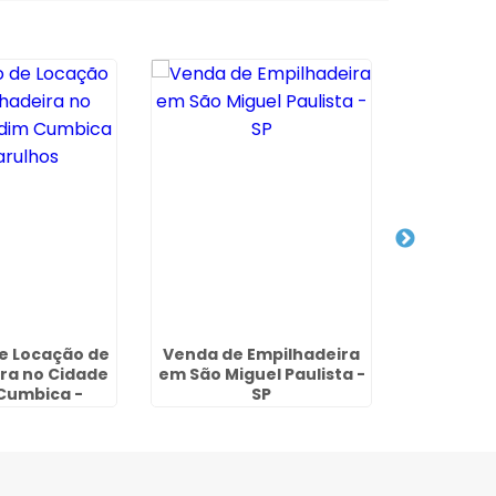
e Locação de
Venda de Empilhadeira
Empresa d
ra no Cidade
em São Miguel Paulista -
no C
Cumbica -
SP
rulhos