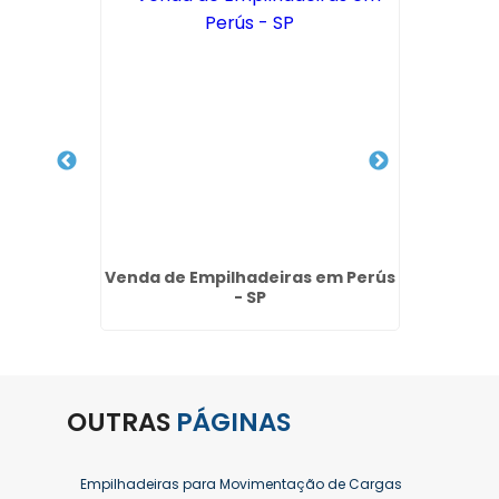
ster no
Venda de Empilhadeiras em Perús
Empil
uarulhos
- SP
Mo
OUTRAS
PÁGINAS
Empilhadeiras para Movimentação de Cargas