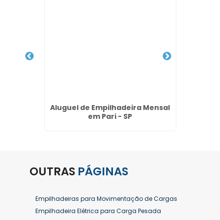
 Hyster
Aluguel de Empilhadeira Mensal
Co
lhos
em Pari - SP
Empilh
OUTRAS
PÁGINAS
Empilhadeiras para Movimentação de Cargas
Empilhadeira Elétrica para Carga Pesada