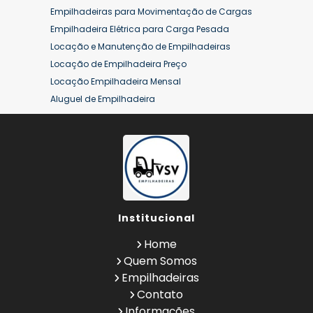
Empilhadeiras para Movimentação de Cargas
Empilhadeira Elétrica para Carga Pesada
Locação e Manutenção de Empilhadeiras
Locação de Empilhadeira Preço
Locação Empilhadeira Mensal
Aluguel de Empilhadeira
Aluguel de Empilhadeira a Combustão
Aluguel de Empilhadeira Diária Valor
Aluguel de Empilhadeira Elétrica
Aluguel de Empilhadeira Elétrica Preço
Aluguel de Empilhadeira Mensal
Aluguel de Empilhadeira Preço
Institucional
Aluguel de Empilhadeira Valor
Aluguel de Empilhadeiras Eletricas
Home
Conserto de Empilhadeira
Quem Somos
Contrato de Locação de Empilhadeira
Empilhadeiras
Empilhadeira a Combustão
Contato
Empilhadeira a Combustão Hyster
Informações