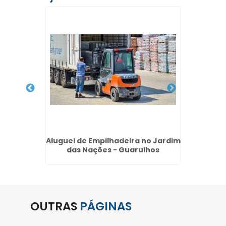
ão no
Aluguel de Empilhadeira no Jardim
Locaçã
arulhos
das Nações - Guarulhos
Jar
OUTRAS
PÁGINAS