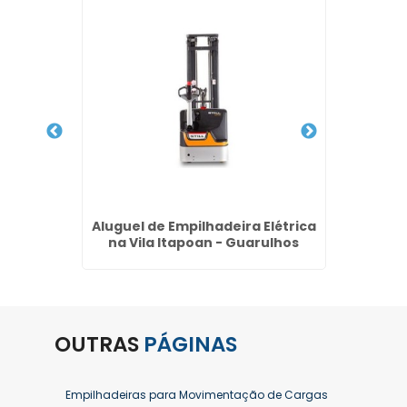
 ton no
Aluguel de Empilhadeira Elétrica
Alugue
ulhos
na Vila Itapoan - Guarulhos
Preço 
OUTRAS
PÁGINAS
Empilhadeiras para Movimentação de Cargas