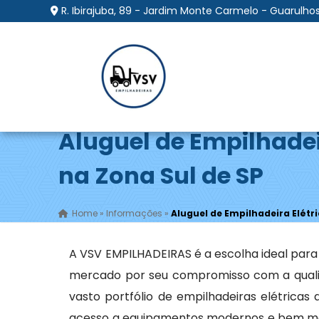
R. Ibirajuba, 89 - Jardim Monte Carmelo - Guarulhos
Aluguel de Empilhadei
na Zona Sul de SP
Home
»
Informações
»
Aluguel de Empilhadeira Elétri
A VSV EMPILHADEIRAS é a escolha ideal par
mercado por seu compromisso com a qualid
vasto portfólio de empilhadeiras elétrica
acesso a equipamentos modernos e bem man