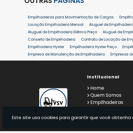
OUTRAS
PÁGINAS
Empilhadeiras para Movimentação de Cargas
Empilh
Locação Empilhadeira Mensal
Aluguel de Empilhadeir
Aluguel de Empilhadeira Elétrica Preço
Aluguel de Empi
Conserto de Empilhadeira
Contrato de Locação de Em
Empilhadeira Hyster
Empilhadeira Hyster Preço
Empil
Empresa de Manutenção de Empilhadeira
Empresas d
Locação Empilhadeira Hyster
Locação Empilhadeira p
Manutenção em Empilhadeiras
Manutenção Preventiv
Reforma de Empilhadeira
Comprar Empilhadeira
Institucional
Co
Venda de Empilhadeiras
Venda de Empilhadeiras Us
Home
Locação de Empilhadeira 25 ton
Comprar Empilhadeir
Quem Somos
Empilhadeiras
Contato
Informações
Este site usa cookies para garantir que você obtenha 