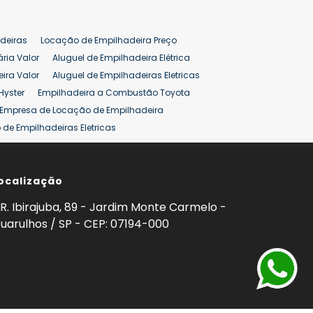
deiras
Locação de Empilhadeira Preço
ária Valor
Aluguel de Empilhadeira Elétrica
ira Valor
Aluguel de Empilhadeiras Eletricas
Hyster
Empilhadeira a Combustão Toyota
Empresa de Locação de Empilhadeira
de Empilhadeiras Eletricas
ção de Empilhadeiras
Preço Aluguel Empilhadeira
ocalização
omprar Empilhadeira Hyster
Venda de Empilhadeira
enda
Aluguel de Empilhadeira 25 ton
R. Ibirajuba, 89 - Jardim Monte Carmelo -
5 ton
Venda Empilhadeiras 25 ton
uarulhos / SP - CEP: 07194-000