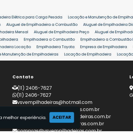
adeira Elétrica para Carga Pesada
Locação e Manutenção de Empilha
a
Aluguel de Empilhadeira a Combustão
Aluguel de Empilhadeira Di
lhadeira Mensal
Aluguel de Empilhadeira Preço
Aluguel de Empilhade
pilhadeira
Empilhadeira a Combustão
Empilhadeira a Combustão 
hadeira Locação
Empilhadeira Toyota
Empresa de Empilhadeira
e Manutenção de Empilhadeiras
Locação de Empilhadeira
Locação 
ara Hipermercados
Locação Empilhadeira para Mercados
Manuten
a Empilhadeiras
Peças de Empilhadeiras
Peças para Empilhadeiras
mprar Empilhadeira Elétrica
Contato
Comprar Empilhadeira Eletrica Usada
L
C
adas
Venda Empilhadeiras
Preço de Empilhadeira
Empilhadeira V
(11) 2406-7627
a 25 ton
Empilhadeira a Combustão 25 ton
Preço de Empilhadeira 2
(11) 2406-7627
G
vsvempilhadeiras@hotmail.com
locacao@vsvempilhadeiras.com.br
manutencao@vsvempilhadeiras.com.br
a melhor experiência.
ACEITAR
financeiro@vsvempilhadeiras.com.br
compras@vsvempilhadeiras.com.br