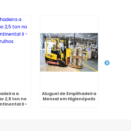
adeira a
Aluguel de Empilhadeira
Aluguel d
 2,5 ton no
Mensal em Higienópolis
no Parque 
tinental II -
Gu
rulhos