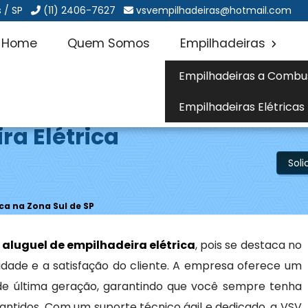
 / SP
(11) 2406-7627
vsvempilhadeiras@hotmail.com
Home
Quem Somos
Empilhadeiras
Empilhadeiras a Combu
Empilhadeiras Elétricas
ra Elétrica
Sol
ca na Zona Sul de SP
a
aluguel de empilhadeira elétrica
, pois se destaca no
ade e a satisfação do cliente. A empresa oferece um
s de última geração, garantindo que você sempre tenha
tidos. Com um suporte técnico ágil e dedicado, a VSV