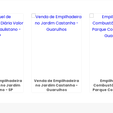
mpilhadeira
Venda de Empilhadeira
Empilh
r no Jardim
no Jardim Castanha -
Combustão
no - SP
Guarulhos
Parque Con
Gua