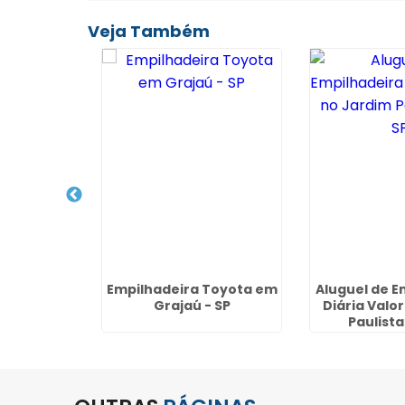
Veja Também
ocação de
Empilhadeira Toyota em
Aluguel de E
no Jardim
Grajaú - SP
Diária Valo
rulhos
Paulista