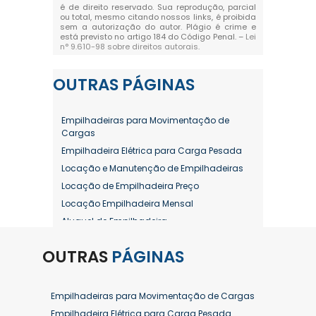
é de direito reservado. Sua reprodução, parcial
ou total, mesmo citando nossos links, é proibida
sem a autorização do autor. Plágio é crime e
está previsto no artigo 184 do Código Penal. –
Lei
n° 9.610-98 sobre direitos autorais
.
OUTRAS
PÁGINAS
Empilhadeiras para Movimentação de
Cargas
Empilhadeira Elétrica para Carga Pesada
Locação e Manutenção de Empilhadeiras
Locação de Empilhadeira Preço
Locação Empilhadeira Mensal
Aluguel de Empilhadeira
Aluguel de Empilhadeira a Combustão
OUTRAS
PÁGINAS
Aluguel de Empilhadeira Diária Valor
Aluguel de Empilhadeira Elétrica
Aluguel de Empilhadeira Elétrica Preço
Empilhadeiras para Movimentação de Cargas
Aluguel de Empilhadeira Mensal
Empilhadeira Elétrica para Carga Pesada