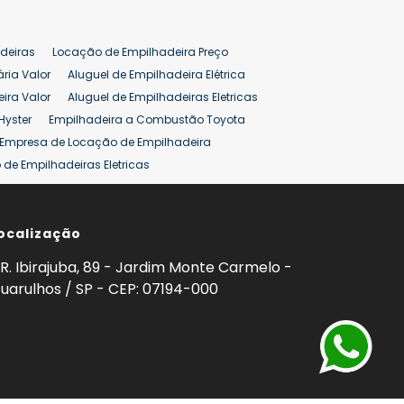
deiras
Locação de Empilhadeira Preço
ária Valor
Aluguel de Empilhadeira Elétrica
ira Valor
Aluguel de Empilhadeiras Eletricas
Hyster
Empilhadeira a Combustão Toyota
Empresa de Locação de Empilhadeira
de Empilhadeiras Eletricas
ção de Empilhadeiras
Preço Aluguel Empilhadeira
ocalização
omprar Empilhadeira Hyster
Venda de Empilhadeira
enda
Aluguel de Empilhadeira 25 ton
R. Ibirajuba, 89 - Jardim Monte Carmelo -
5 ton
Venda Empilhadeiras 25 ton
uarulhos / SP - CEP: 07194-000