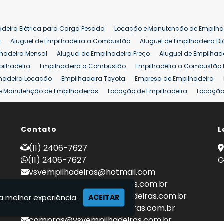
adeira Elétrica para Carga Pesada
Locação e Manutenção de Empilha
a
Aluguel de Empilhadeira a Combustão
Aluguel de Empilhadeira Di
lhadeira Mensal
Aluguel de Empilhadeira Preço
Aluguel de Empilhade
pilhadeira
Empilhadeira a Combustão
Empilhadeira a Combustão 
hadeira Locação
Empilhadeira Toyota
Empresa de Empilhadeira
e Manutenção de Empilhadeiras
Locação de Empilhadeira
Locação 
ara Hipermercados
Locação Empilhadeira para Mercados
Manuten
a Empilhadeiras
Peças de Empilhadeiras
Peças para Empilhadeiras
mprar Empilhadeira Elétrica
Contato
Comprar Empilhadeira Eletrica Usada
L
C
adas
Venda Empilhadeiras
Preço de Empilhadeira
Empilhadeira V
(11) 2406-7627
a 25 ton
Empilhadeira a Combustão 25 ton
Preço de Empilhadeira 2
(11) 2406-7627
G
vsvempilhadeiras@hotmail.com
locacao@vsvempilhadeiras.com.br
manutencao@vsvempilhadeiras.com.br
a melhor experiência.
ACEITAR
financeiro@vsvempilhadeiras.com.br
compras@vsvempilhadeiras.com.br