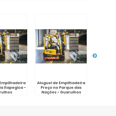
 Empilhadeira
Aluguel de Empilhadeira
Aluguel d
la Itapegica -
Preço no Parque das
Diária 
rulhos
Nações - Guarulhos
Oe