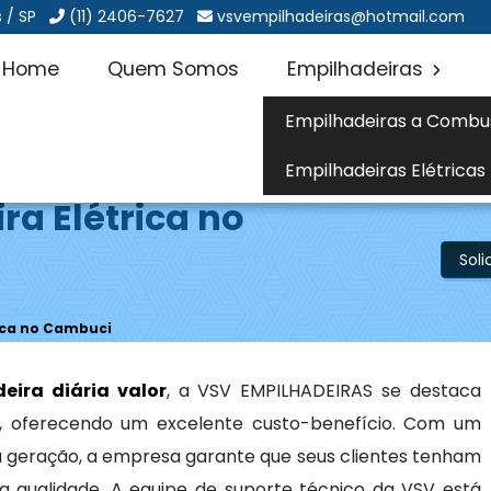
 / SP
(11) 2406-7627
vsvempilhadeiras@hotmail.com
Home
Quem Somos
Empilhadeiras
Empilhadeiras a Combu
Empilhadeiras Elétricas
ra Elétrica no
Sol
rica no Cambuci
eira diária valor
, a VSV EMPILHADEIRAS se destaca
ço, oferecendo um excelente custo-benefício. Com um
ma geração, a empresa garante que seus clientes tenham
a qualidade. A equipe de suporte técnico da VSV está