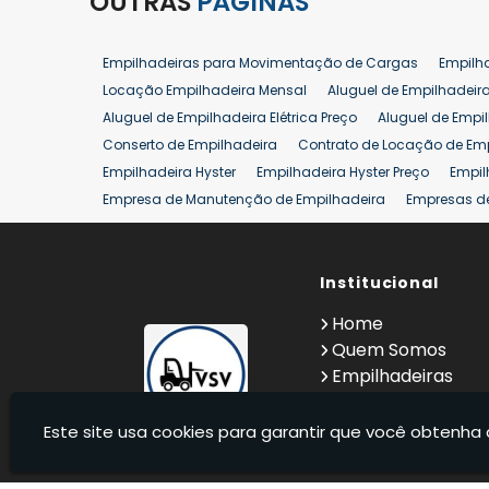
OUTRAS
PÁGINAS
Empilhadeiras para Movimentação de Cargas
Empilh
Locação Empilhadeira Mensal
Aluguel de Empilhadeir
Aluguel de Empilhadeira Elétrica Preço
Aluguel de Empi
Conserto de Empilhadeira
Contrato de Locação de Em
Empilhadeira Hyster
Empilhadeira Hyster Preço
Empil
Empresa de Manutenção de Empilhadeira
Empresas d
Locação Empilhadeira Hyster
Locação Empilhadeira p
Manutenção em Empilhadeiras
Manutenção Preventiv
Reforma de Empilhadeira
Comprar Empilhadeira
Institucional
Co
Venda de Empilhadeiras
Venda de Empilhadeiras Us
Home
Locação de Empilhadeira 25 ton
Comprar Empilhadeir
Quem Somos
Empilhadeiras
Contato
Informações
Este site usa cookies para garantir que você obtenha 