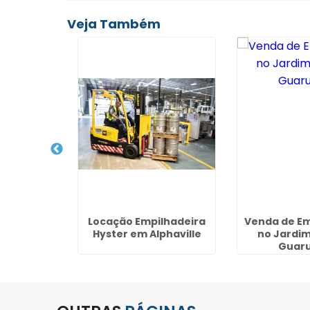
Veja Também
lhadeira
Locação Empilhadeira
Venda de Em
a Camargos
Hyster em Alphaville
no Jardim
lhos
Guaru