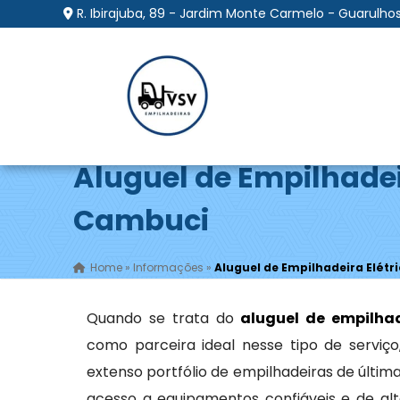
R. Ibirajuba, 89 - Jardim Monte Carmelo - Guarulhos
Aluguel de Empilhadei
Cambuci
Home
»
Informações
»
Aluguel de Empilhadeira Elét
Quando se trata do
aluguel de empilhad
como parceira ideal nesse tipo de servi
extenso portfólio de empilhadeiras de últi
acesso a equipamentos confiáveis e de alt