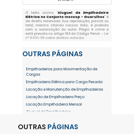
O texto acima "
Aluguel de Empilhadeira
Elétrica no Conjunto Inocoop - Guarulhos
" é
de direito reservado. Sua reprodução, parcial ou
total, mesmo citando nossos links, é proibida
sem a autorização do autor. Plágio é crime e
está previsto no artigo 184 do Código Penal. –
Lei
n° 9.610-98 sobre direitos autorais
.
OUTRAS
PÁGINAS
Empilhadeiras para Movimentação de
Cargas
Empilhadeira Elétrica para Carga Pesada
Locação e Manutenção de Empilhadeiras
Locação de Empilhadeira Preço
Locação Empilhadeira Mensal
Aluguel de Empilhadeira
Aluguel de Empilhadeira a Combustão
OUTRAS
PÁGINAS
Aluguel de Empilhadeira Diária Valor