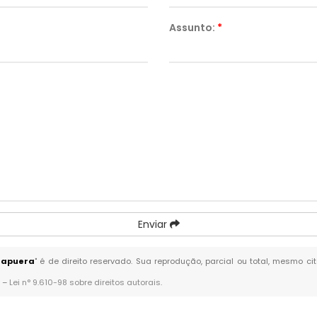
Assunto:
*
Enviar
irapuera
" é de direito reservado. Sua reprodução, parcial ou total, mesmo c
. –
Lei n° 9.610-98 sobre direitos autorais
.