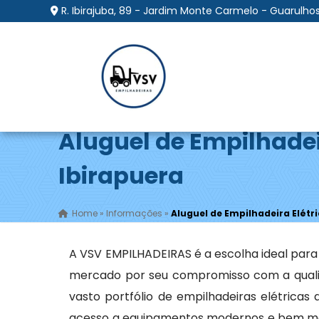
R. Ibirajuba, 89 - Jardim Monte Carmelo - Guarulhos
Aluguel de Empilhadei
Ibirapuera
Home
»
Informações
»
Aluguel de Empilhadeira Elétr
A VSV EMPILHADEIRAS é a escolha ideal par
mercado por seu compromisso com a qualid
vasto portfólio de empilhadeiras elétrica
acesso a equipamentos modernos e bem man