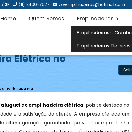
 / SP
(11) 2406-7627
vsvempilhadeiras@hotmail.com
Home
Quem Somos
Empilhadeiras
Empilhadeiras a Combu
Empilhadeiras Elétricas
ra Elétrica no
Sol
ica no Ibirapuera
a
aluguel de empilhadeira elétrica
, pois se destaca no
ade e a satisfação do cliente. A empresa oferece um
s de última geração, garantindo que você sempre tenha
tidos. Com um suporte técnico ágil e dedicado, a VSV