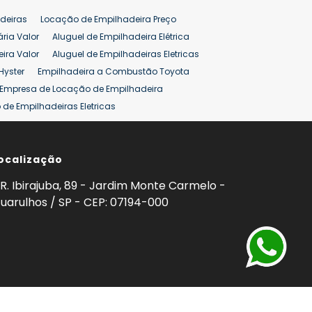
deiras
Locação de Empilhadeira Preço
ária Valor
Aluguel de Empilhadeira Elétrica
ira Valor
Aluguel de Empilhadeiras Eletricas
Hyster
Empilhadeira a Combustão Toyota
Empresa de Locação de Empilhadeira
de Empilhadeiras Eletricas
ção de Empilhadeiras
Preço Aluguel Empilhadeira
ocalização
omprar Empilhadeira Hyster
Venda de Empilhadeira
enda
Aluguel de Empilhadeira 25 ton
R. Ibirajuba, 89 - Jardim Monte Carmelo -
5 ton
Venda Empilhadeiras 25 ton
uarulhos / SP - CEP: 07194-000