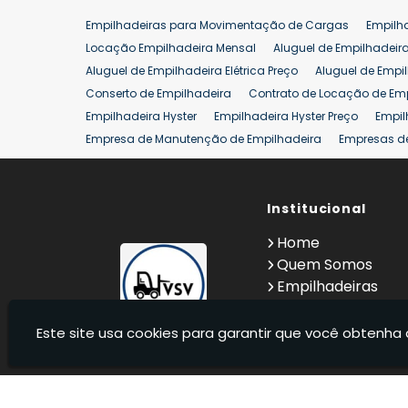
Empilhadeiras para Movimentação de Cargas
Empilh
Locação Empilhadeira Mensal
Aluguel de Empilhadeir
Aluguel de Empilhadeira Elétrica Preço
Aluguel de Empi
Conserto de Empilhadeira
Contrato de Locação de Em
Empilhadeira Hyster
Empilhadeira Hyster Preço
Empil
Empresa de Manutenção de Empilhadeira
Empresas d
Locação Empilhadeira Hyster
Locação Empilhadeira p
Manutenção em Empilhadeiras
Manutenção Preventiv
Reforma de Empilhadeira
Comprar Empilhadeira
Institucional
Co
Venda de Empilhadeiras
Venda de Empilhadeiras Us
Home
Locação de Empilhadeira 25 ton
Comprar Empilhadeir
Quem Somos
Empilhadeiras
Contato
Informações
Este site usa cookies para garantir que você obtenha 