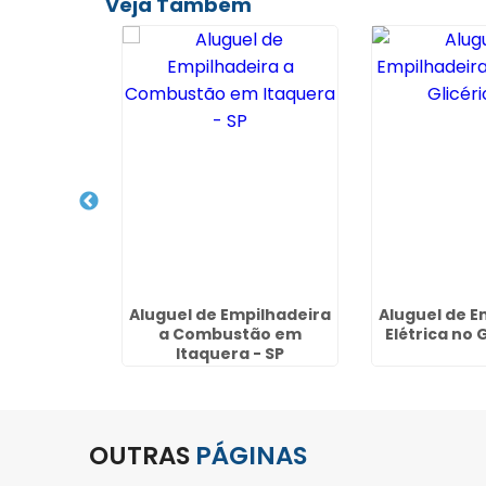
Veja Também
lhadeira
Aluguel de Empilhadeira
Aluguel de E
Macedo -
a Combustão em
Elétrica no G
hos
Itaquera - SP
OUTRAS
PÁGINAS