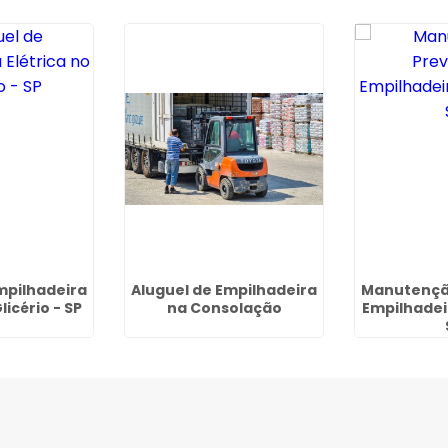
mpilhadeira
Aluguel de Empilhadeira
Manutençã
licério - SP
na Consolação
Empilhadei