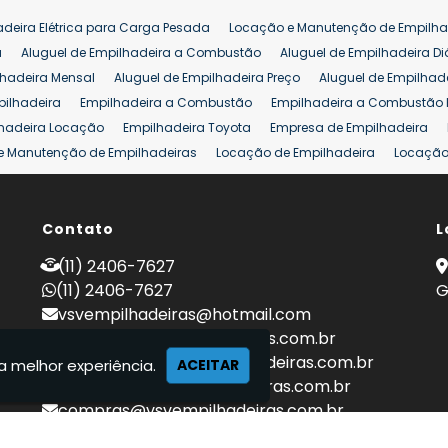
adeira Elétrica para Carga Pesada
Locação e Manutenção de Empilha
a
Aluguel de Empilhadeira a Combustão
Aluguel de Empilhadeira Di
lhadeira Mensal
Aluguel de Empilhadeira Preço
Aluguel de Empilhade
pilhadeira
Empilhadeira a Combustão
Empilhadeira a Combustão 
hadeira Locação
Empilhadeira Toyota
Empresa de Empilhadeira
e Manutenção de Empilhadeiras
Locação de Empilhadeira
Locação 
ara Hipermercados
Locação Empilhadeira para Mercados
Manuten
a Empilhadeiras
Peças de Empilhadeiras
Peças para Empilhadeiras
mprar Empilhadeira Elétrica
Contato
Comprar Empilhadeira Eletrica Usada
L
C
adas
Venda Empilhadeiras
Preço de Empilhadeira
Empilhadeira V
(11) 2406-7627
a 25 ton
Empilhadeira a Combustão 25 ton
Preço de Empilhadeira 2
(11) 2406-7627
G
vsvempilhadeiras@hotmail.com
locacao@vsvempilhadeiras.com.br
manutencao@vsvempilhadeiras.com.br
a melhor experiência.
ACEITAR
financeiro@vsvempilhadeiras.com.br
compras@vsvempilhadeiras.com.br