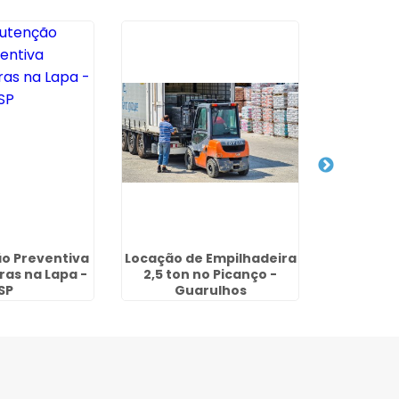
o Preventiva
Locação de Empilhadeira
Empilhad
ras na Lapa -
2,5 ton no Picanço -
Bam
SP
Guarulhos
Residenci