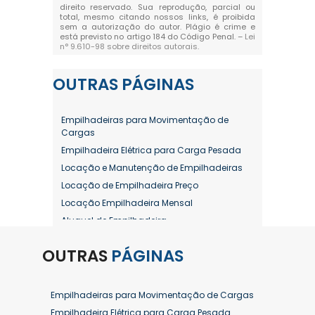
direito reservado. Sua reprodução, parcial ou
total, mesmo citando nossos links, é proibida
sem a autorização do autor. Plágio é crime e
está previsto no artigo 184 do Código Penal. –
Lei
n° 9.610-98 sobre direitos autorais
.
OUTRAS
PÁGINAS
Empilhadeiras para Movimentação de
Cargas
Empilhadeira Elétrica para Carga Pesada
Locação e Manutenção de Empilhadeiras
Locação de Empilhadeira Preço
Locação Empilhadeira Mensal
Aluguel de Empilhadeira
Aluguel de Empilhadeira a Combustão
OUTRAS
PÁGINAS
Aluguel de Empilhadeira Diária Valor
Aluguel de Empilhadeira Elétrica
Aluguel de Empilhadeira Elétrica Preço
Empilhadeiras para Movimentação de Cargas
Aluguel de Empilhadeira Mensal
Empilhadeira Elétrica para Carga Pesada