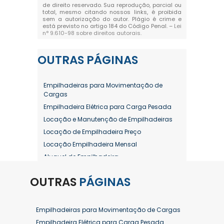
de direito reservado. Sua reprodução, parcial ou
total, mesmo citando nossos links, é proibida
sem a autorização do autor. Plágio é crime e
está previsto no artigo 184 do Código Penal. –
Lei
n° 9.610-98 sobre direitos autorais
.
OUTRAS
PÁGINAS
Empilhadeiras para Movimentação de
Cargas
Empilhadeira Elétrica para Carga Pesada
Locação e Manutenção de Empilhadeiras
Locação de Empilhadeira Preço
Locação Empilhadeira Mensal
Aluguel de Empilhadeira
Aluguel de Empilhadeira a Combustão
OUTRAS
PÁGINAS
Aluguel de Empilhadeira Diária Valor
Aluguel de Empilhadeira Elétrica
Aluguel de Empilhadeira Elétrica Preço
Empilhadeiras para Movimentação de Cargas
Aluguel de Empilhadeira Mensal
Empilhadeira Elétrica para Carga Pesada