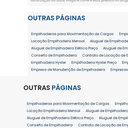
autorização do autor. Plágio é crime e está previsto no arti
OUTRAS
PÁGINAS
Empilhadeiras para Movimentação de Cargas
Empi
Locação Empilhadeira Mensal
Aluguel de Empilhade
Aluguel de Empilhadeira Elétrica Preço
Aluguel de Em
Conserto de Empilhadeira
Contrato de Locação de 
Empilhadeira Hyster
Empilhadeira Hyster Preço
Em
Empresa de Manutenção de Empilhadeira
Empresas
Locação Empilhadeira Hyster
Locação Empilhadeira
Manutenção em Empilhadeiras
Manutenção Prevent
OUTRAS
PÁGINAS
Reforma de Empilhadeira
Comprar Empilhadeira
Venda de Empilhadeira
Venda de Empilhadeiras
Empilhadeiras para Movimentação de Cargas
Empilh
Aluguel de Empilhadeira 25 ton
Locação de Empilhad
Locação Empilhadeira Mensal
Aluguel de Empilhadeir
Venda Empilhadeiras 25 ton
Aluguel de Empilhadeira Elétrica Preço
Aluguel de Empi
Conserto de Empilhadeira
Contrato de Locação de Em