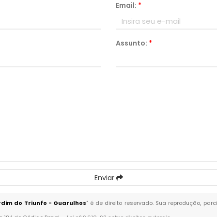
Email:
*
Assunto:
*
Enviar
rdim do Triunfo - Guarulhos
" é de direito reservado. Sua reprodução, par