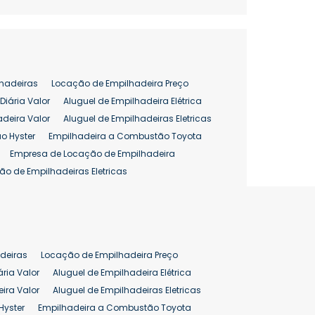
hadeiras
Locação de Empilhadeira Preço
Diária Valor
Aluguel de Empilhadeira Elétrica
adeira Valor
Aluguel de Empilhadeiras Eletricas
o Hyster
Empilhadeira a Combustão Toyota
Empresa de Locação de Empilhadeira
ão de Empilhadeiras Eletricas
enção de Empilhadeiras
as
Preço Aluguel Empilhadeira
Comprar Empilhadeira Hyster
pilhadeira
Empilhadeira Venda
deiras
Locação de Empilhadeira Preço
ão 25 ton
Preço de Empilhadeira 25 ton
ária Valor
Aluguel de Empilhadeira Elétrica
ira Valor
Aluguel de Empilhadeiras Eletricas
Hyster
Empilhadeira a Combustão Toyota