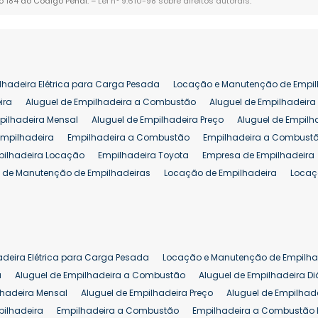
go 184 do Código Penal. –
Lei n° 9.610-98 sobre direitos autorais
.
lhadeira Elétrica para Carga Pesada
Locação e Manutenção de Empil
ira
Aluguel de Empilhadeira a Combustão
Aluguel de Empilhadeira 
pilhadeira Mensal
Aluguel de Empilhadeira Preço
Aluguel de Empilh
Empilhadeira
Empilhadeira a Combustão
Empilhadeira a Combustã
pilhadeira Locação
Empilhadeira Toyota
Empresa de Empilhadeira
 de Manutenção de Empilhadeiras
Locação de Empilhadeira
Locaç
 para Hipermercados
Locação Empilhadeira para Mercados
Manut
iva Empilhadeiras
Peças de Empilhadeiras
Peças para Empilhadeir
Comprar Empilhadeira Elétrica
Comprar Empilhadeira Eletrica Usada
Venda de Empilhadeiras Usadas
Venda Empilhadeiras
Preço de Em
adeira Elétrica para Carga Pesada
Locação e Manutenção de Empilha
eira 25 ton
Comprar Empilhadeira 25 ton
Empilhadeira a Combust
a
Aluguel de Empilhadeira a Combustão
Aluguel de Empilhadeira Di
lhadeira Mensal
Aluguel de Empilhadeira Preço
Aluguel de Empilhade
pilhadeira
Empilhadeira a Combustão
Empilhadeira a Combustão 