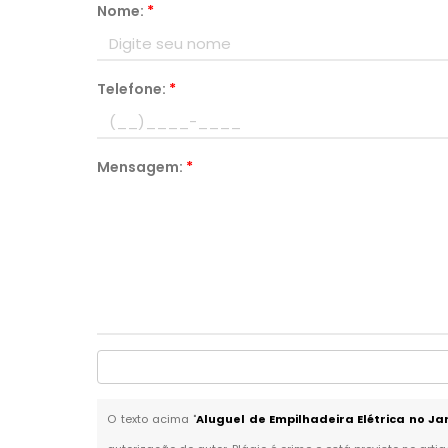
Nome:
*
Telefone:
*
Mensagem:
*
O texto acima "
Aluguel de Empilhadeira Elétrica no Ja