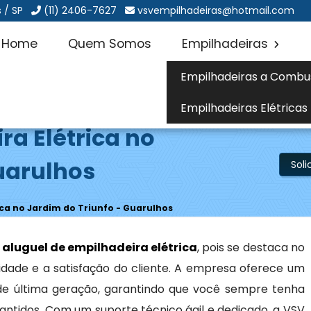
 / SP
(11) 2406-7627
vsvempilhadeiras@hotmail.com
Home
Quem Somos
Empilhadeiras
Empilhadeiras a Combu
Empilhadeiras Elétricas
ra Elétrica no
uarulhos
Sol
ica no Jardim do Triunfo - Guarulhos
a
aluguel de empilhadeira elétrica
, pois se destaca no
ade e a satisfação do cliente. A empresa oferece um
s de última geração, garantindo que você sempre tenha
tidos. Com um suporte técnico ágil e dedicado, a VSV