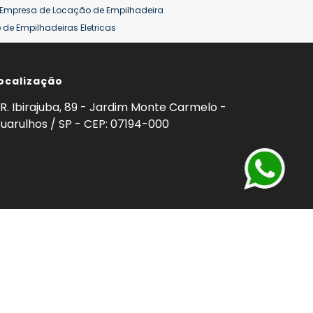
Empresa de Locação de Empilhadeira
de Empilhadeiras Eletricas
ção de Empilhadeiras
Preço Aluguel Empilhadeira
ocalização
omprar Empilhadeira Hyster
Venda de Empilhadeira
enda
Aluguel de Empilhadeira 25 ton
R. Ibirajuba, 89 - Jardim Monte Carmelo -
5 ton
Venda Empilhadeiras 25 ton
uarulhos / SP - CEP: 07194-000