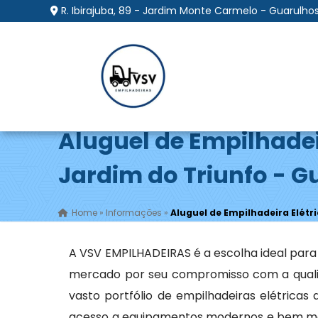
R. Ibirajuba, 89 - Jardim Monte Carmelo - Guarulhos
Aluguel de Empilhadei
Jardim do Triunfo - G
Home
»
Informações
»
Aluguel de Empilhadeira Elétr
A VSV EMPILHADEIRAS é a escolha ideal par
mercado por seu compromisso com a qualid
vasto portfólio de empilhadeiras elétrica
acesso a equipamentos modernos e bem man