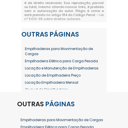
é de direito reservado. Sua reprodução, parcial
ou total, mesmo citando nossos links, é proibida
sem a autorização do autor. Plágio é crime e
está previsto no artigo 184 do Código Penal. –
Lei
n° 9.610-98 sobre direitos autorais
.
OUTRAS
PÁGINAS
Empilhadeiras para Movimentação de
Cargas
Empilhadeira Elétrica para Carga Pesada
Locação e Manutenção de Empilhadeiras
Locação de Empilhadeira Preço
Locação Empilhadeira Mensal
Aluguel de Empilhadeira
Aluguel de Empilhadeira a Combustão
OUTRAS
PÁGINAS
Aluguel de Empilhadeira Diária Valor
Aluguel de Empilhadeira Elétrica
Aluguel de Empilhadeira Elétrica Preço
Empilhadeiras para Movimentação de Cargas
Aluguel de Empilhadeira Mensal
Empilhadeira Elétrica para Carga Pesada