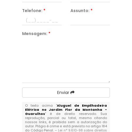
Telefone:
*
Assunto:
*
Mensagem:
*
Enviar
O texto acima "
Aluguel de Empilhadeira
Elétrica no Jardim Flor da Montanha -
Guarulhos
" é de direito reservado. Sua
reprodução, parcial ou total, mesmo citando
nossos links, é proibida sem a autorização do
autor. Plágio é crime e está previsto no artigo 184
do Código Penal. –
Lei n° 9.610-98 sobre direitos