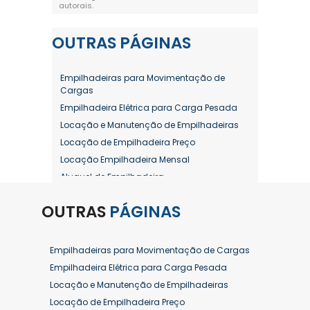
autorais
.
OUTRAS
PÁGINAS
Empilhadeiras para Movimentação de
Cargas
Empilhadeira Elétrica para Carga Pesada
Locação e Manutenção de Empilhadeiras
Locação de Empilhadeira Preço
Locação Empilhadeira Mensal
Aluguel de Empilhadeira
Aluguel de Empilhadeira a Combustão
OUTRAS
PÁGINAS
Aluguel de Empilhadeira Diária Valor
Aluguel de Empilhadeira Elétrica
Aluguel de Empilhadeira Elétrica Preço
Empilhadeiras para Movimentação de Cargas
Aluguel de Empilhadeira Mensal
Empilhadeira Elétrica para Carga Pesada
Aluguel de Empilhadeira Preço
Locação e Manutenção de Empilhadeiras
Aluguel de Empilhadeira Valor
Locação de Empilhadeira Preço