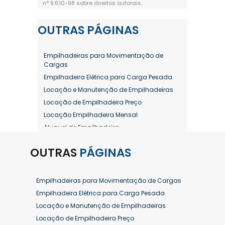
n° 9.610-98 sobre direitos autorais
.
OUTRAS
PÁGINAS
Empilhadeiras para Movimentação de
Cargas
Empilhadeira Elétrica para Carga Pesada
Locação e Manutenção de Empilhadeiras
Locação de Empilhadeira Preço
Locação Empilhadeira Mensal
Aluguel de Empilhadeira
Aluguel de Empilhadeira a Combustão
OUTRAS
PÁGINAS
Aluguel de Empilhadeira Diária Valor
Aluguel de Empilhadeira Elétrica
Aluguel de Empilhadeira Elétrica Preço
Empilhadeiras para Movimentação de Cargas
Aluguel de Empilhadeira Mensal
Empilhadeira Elétrica para Carga Pesada
Aluguel de Empilhadeira Preço
Locação e Manutenção de Empilhadeiras
Aluguel de Empilhadeira Valor
Locação de Empilhadeira Preço