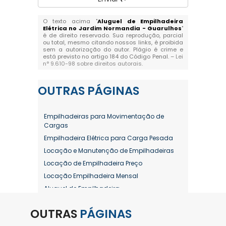
O texto acima "
Aluguel de Empilhadeira
Elétrica no Jardim Normandia - Guarulhos
"
é de direito reservado. Sua reprodução, parcial
ou total, mesmo citando nossos links, é proibida
sem a autorização do autor. Plágio é crime e
está previsto no artigo 184 do Código Penal. –
Lei
n° 9.610-98 sobre direitos autorais
.
OUTRAS
PÁGINAS
Empilhadeiras para Movimentação de
Cargas
Empilhadeira Elétrica para Carga Pesada
Locação e Manutenção de Empilhadeiras
Locação de Empilhadeira Preço
Locação Empilhadeira Mensal
Aluguel de Empilhadeira
Aluguel de Empilhadeira a Combustão
OUTRAS
PÁGINAS
Aluguel de Empilhadeira Diária Valor