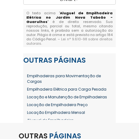
O texto acima "
Aluguel de Empilhadeira
Elétrica no Jardim Nova Taboão -
Guarulhos
" é de direito reservado. Sua
reprodução, parcial ou total, mesmo citando
nossos links, é proibida sem a autorização do
autor. Plágio é crime e está previsto no artigo 184
do Código Penal. –
Lei n° 9.610-98 sobre direitos
autorais
.
OUTRAS
PÁGINAS
Empilhadeiras para Movimentação de
Cargas
Empilhadeira Elétrica para Carga Pesada
Locação e Manutenção de Empilhadeiras
Locação de Empilhadeira Preço
Locação Empilhadeira Mensal
Aluguel de Empilhadeira
Aluguel de Empilhadeira a Combustão
OUTRAS
PÁGINAS
Aluguel de Empilhadeira Diária Valor