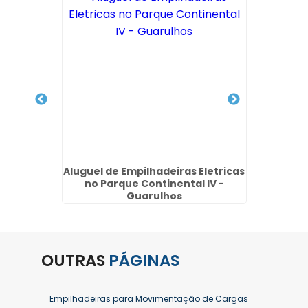
ter no
Aluguel de Empilhadeiras Eletricas
Loc
es de
no Parque Continental IV -
M
Guarulhos
OUTRAS
PÁGINAS
Empilhadeiras para Movimentação de Cargas