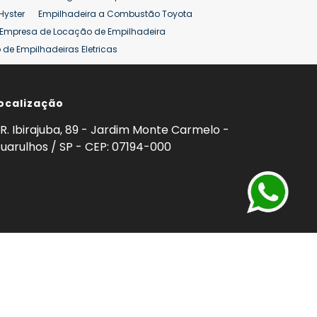
Hyster
Empilhadeira a Combustão Toyota
Empresa de Locação de Empilhadeira
de Empilhadeiras Eletricas
ção de Empilhadeiras
Preço Aluguel Empilhadeira
ocalização
omprar Empilhadeira Hyster
Venda de Empilhadeira
enda
Aluguel de Empilhadeira 25 ton
R. Ibirajuba, 89 - Jardim Monte Carmelo -
5 ton
Venda Empilhadeiras 25 ton
uarulhos / SP - CEP: 07194-000