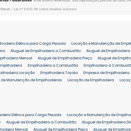
entas - Guarulhos
" é de direito reservado. Sua reprodução, parcial ou total,
 Penal. –
Lei n° 9.610-98 sobre direitos autorais
.
lhadeira Elétrica para Carga Pesada
Locação e Manutenção de Empil
ira
Aluguel de Empilhadeira a Combustão
Aluguel de Empilhadeira 
pilhadeira Mensal
Aluguel de Empilhadeira Preço
Aluguel de Empilh
Empilhadeira
Empilhadeira a Combustão
Empilhadeira a Combustã
pilhadeira Locação
Empilhadeira Toyota
Empresa de Empilhadeira
 de Manutenção de Empilhadeiras
Locação de Empilhadeira
Locaç
 para Hipermercados
Locação Empilhadeira para Mercados
Manut
iva Empilhadeiras
Peças de Empilhadeiras
Peças para Empilhadeir
Comprar Empilhadeira Elétrica
Comprar Empilhadeira Eletrica Usada
Venda de Empilhadeiras Usadas
Venda Empilhadeiras
Preço de Em
adeira Elétrica para Carga Pesada
Locação e Manutenção de Empilha
eira 25 ton
Comprar Empilhadeira 25 ton
Empilhadeira a Combust
a
Aluguel de Empilhadeira a Combustão
Aluguel de Empilhadeira Di
lhadeira Mensal
Aluguel de Empilhadeira Preço
Aluguel de Empilhade