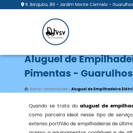
R. Ibirajuba, 89 - Jardim Monte Carmelo - Guarulhos
Aluguel de Empilhadei
Pimentas - Guarulhos
Home
»
Informações
»
Aluguel de Empilhadeira Elétr
Quando se trata do
aluguel de empilhad
como parceira ideal nesse tipo de servi
extenso portfólio de empilhadeiras de últi
acesso a equipamentos confiáveis e de alt