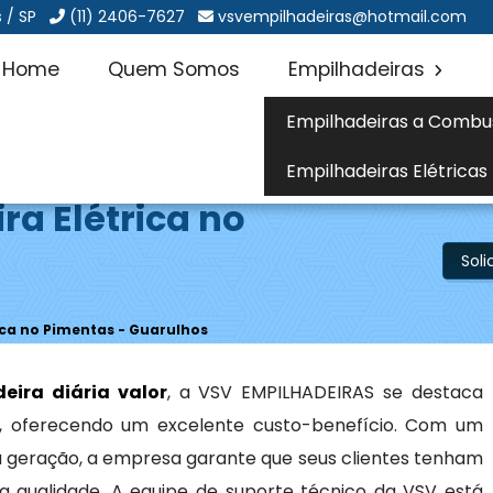
 / SP
(11) 2406-7627
vsvempilhadeiras@hotmail.com
Home
Quem Somos
Empilhadeiras
Empilhadeiras a Combu
Empilhadeiras Elétricas
ra Elétrica no
Sol
ica no Pimentas - Guarulhos
eira diária valor
, a VSV EMPILHADEIRAS se destaca
ço, oferecendo um excelente custo-benefício. Com um
ma geração, a empresa garante que seus clientes tenham
a qualidade. A equipe de suporte técnico da VSV está