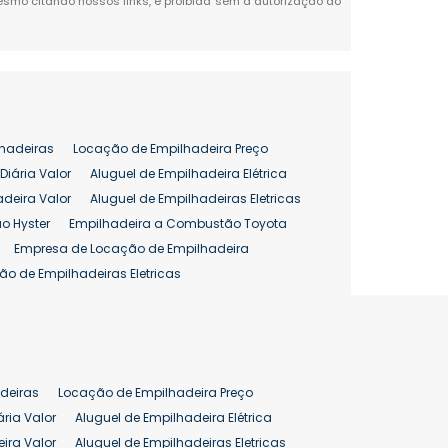
 mesmo citando nossos links, é proibida sem a autorização do
hadeiras
Locação de Empilhadeira Preço
Diária Valor
Aluguel de Empilhadeira Elétrica
adeira Valor
Aluguel de Empilhadeiras Eletricas
o Hyster
Empilhadeira a Combustão Toyota
Empresa de Locação de Empilhadeira
ão de Empilhadeiras Eletricas
enção de Empilhadeiras
as
Preço Aluguel Empilhadeira
Comprar Empilhadeira Hyster
pilhadeira
Empilhadeira Venda
deiras
Locação de Empilhadeira Preço
ão 25 ton
Preço de Empilhadeira 25 ton
ária Valor
Aluguel de Empilhadeira Elétrica
ira Valor
Aluguel de Empilhadeiras Eletricas