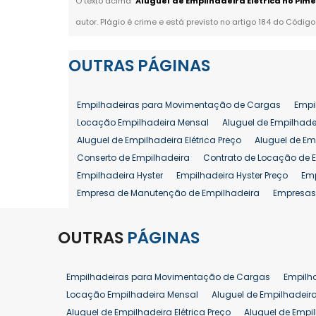
O texto acima "
Aluguel de Empilhadeira Elétrica no Pim
autor. Plágio é crime e está previsto no artigo 184 do Código
OUTRAS
PÁGINAS
Empilhadeiras para Movimentação de Cargas
Empi
Locação Empilhadeira Mensal
Aluguel de Empilhade
Aluguel de Empilhadeira Elétrica Preço
Aluguel de Em
Conserto de Empilhadeira
Contrato de Locação de 
Empilhadeira Hyster
Empilhadeira Hyster Preço
Em
Empresa de Manutenção de Empilhadeira
Empresas
Locação Empilhadeira Hyster
Locação Empilhadeira
Manutenção em Empilhadeiras
Manutenção Prevent
OUTRAS
PÁGINAS
Reforma de Empilhadeira
Comprar Empilhadeira
Venda de Empilhadeira
Venda de Empilhadeiras
Empilhadeiras para Movimentação de Cargas
Empilh
Aluguel de Empilhadeira 25 ton
Locação de Empilhad
Locação Empilhadeira Mensal
Aluguel de Empilhadeir
Venda Empilhadeiras 25 ton
Aluguel de Empilhadeira Elétrica Preço
Aluguel de Empi