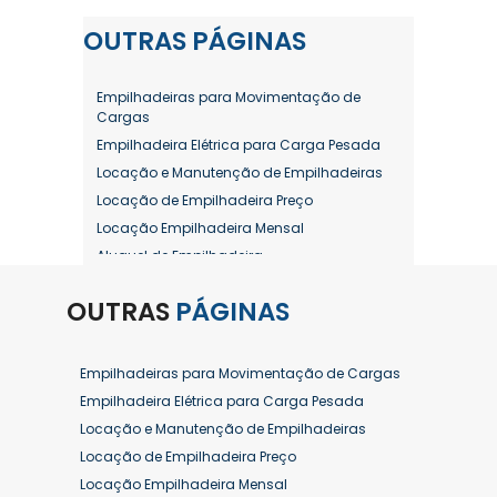
OUTRAS
PÁGINAS
Empilhadeiras para Movimentação de
Cargas
Empilhadeira Elétrica para Carga Pesada
Locação e Manutenção de Empilhadeiras
Locação de Empilhadeira Preço
Locação Empilhadeira Mensal
Aluguel de Empilhadeira
Aluguel de Empilhadeira a Combustão
OUTRAS
PÁGINAS
Aluguel de Empilhadeira Diária Valor
Aluguel de Empilhadeira Elétrica
Aluguel de Empilhadeira Elétrica Preço
Empilhadeiras para Movimentação de Cargas
Aluguel de Empilhadeira Mensal
Empilhadeira Elétrica para Carga Pesada
Aluguel de Empilhadeira Preço
Locação e Manutenção de Empilhadeiras
Aluguel de Empilhadeira Valor
Locação de Empilhadeira Preço
Aluguel de Empilhadeiras Eletricas
Locação Empilhadeira Mensal