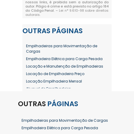
nossos links, é proibida sem a autorização do
autor. Plágio é crime e está previsto no artigo 184
do Código Penal. –
Lei n° 9.610-98 sobre direitos
autorais
.
OUTRAS
PÁGINAS
Empilhadeiras para Movimentação de
Cargas
Empilhadeira Elétrica para Carga Pesada
Locação e Manutenção de Empilhadeiras
Locação de Empilhadeira Preço
Locação Empilhadeira Mensal
Aluguel de Empilhadeira
Aluguel de Empilhadeira a Combustão
OUTRAS
PÁGINAS
Aluguel de Empilhadeira Diária Valor
Aluguel de Empilhadeira Elétrica
Aluguel de Empilhadeira Elétrica Preço
Empilhadeiras para Movimentação de Cargas
Aluguel de Empilhadeira Mensal
Empilhadeira Elétrica para Carga Pesada
Aluguel de Empilhadeira Preço