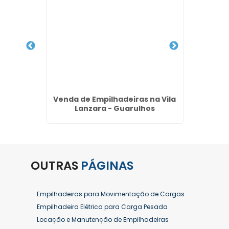
de
Venda de Empilhadeiras na Vila
Compra
vo - SP
Lanzara - Guarulhos
Parque
OUTRAS
PÁGINAS
Empilhadeiras para Movimentação de Cargas
Empilhadeira Elétrica para Carga Pesada
Locação e Manutenção de Empilhadeiras