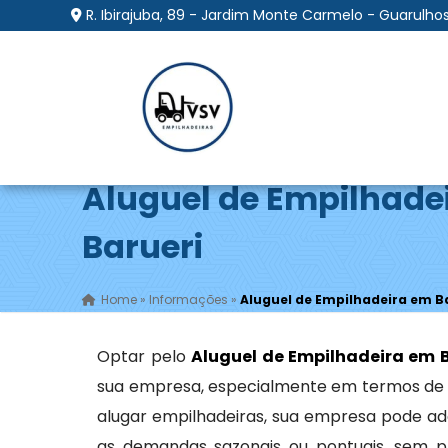
R. Ibirajuba, 89 - Jardim Monte Carmelo - Guarulhos
Aluguel de Empilhade
Barueri
Home
»
Informações
»
Aluguel de Empilhadeira em B
Optar pelo
Aluguel de Empilhadeira em B
sua empresa, especialmente em termos de fle
alugar empilhadeiras, sua empresa pode a
as demandas sazonais ou pontuais, sem p