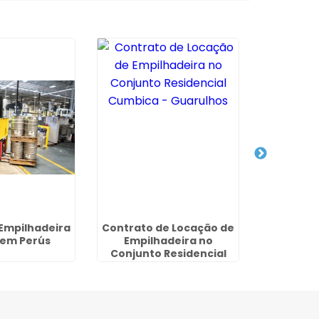
 Empilhadeira
Contrato de Locação de
Aluguel d
 em Perús
Empilhadeira no
2,5 ton e
Conjunto Residencial
Cumbica - Guarulhos