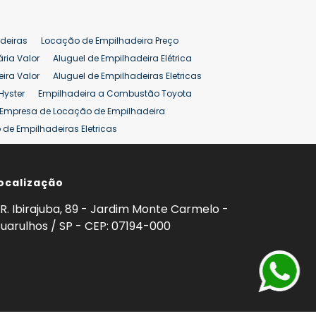
deiras
Locação de Empilhadeira Preço
ária Valor
Aluguel de Empilhadeira Elétrica
ira Valor
Aluguel de Empilhadeiras Eletricas
Hyster
Empilhadeira a Combustão Toyota
Empresa de Locação de Empilhadeira
de Empilhadeiras Eletricas
ção de Empilhadeiras
Preço Aluguel Empilhadeira
ocalização
omprar Empilhadeira Hyster
Venda de Empilhadeira
enda
Aluguel de Empilhadeira 25 ton
R. Ibirajuba, 89 - Jardim Monte Carmelo -
5 ton
Venda Empilhadeiras 25 ton
uarulhos / SP - CEP: 07194-000