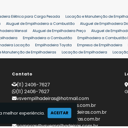
adeira Elétrica para Carga Pesada
Locação e Manutenção de Empilha
a
Aluguel de Empilhadeira a Combustão
Aluguel de Empilhadeira Di
lhadeira Mensal
Aluguel de Empilhadeira Preço
Aluguel de Empilhade
pilhadeira
Empilhadeira a Combustão
Empilhadeira a Combustão 
hadeira Locação
Empilhadeira Toyota
Empresa de Empilhadeira
e Manutenção de Empilhadeiras
Locação de Empilhadeira
Locação 
ara Hipermercados
Locação Empilhadeira para Mercados
Manuten
a Empilhadeiras
Peças de Empilhadeiras
Peças para Empilhadeiras
mprar Empilhadeira Elétrica
Contato
Comprar Empilhadeira Eletrica Usada
L
C
adas
Venda Empilhadeiras
Preço de Empilhadeira
Empilhadeira V
(11) 2406-7627
a 25 ton
Empilhadeira a Combustão 25 ton
Preço de Empilhadeira 2
(11) 2406-7627
G
vsvempilhadeiras@hotmail.com
locacao@vsvempilhadeiras.com.br
manutencao@vsvempilhadeiras.com.br
a melhor experiência.
ACEITAR
financeiro@vsvempilhadeiras.com.br
compras@vsvempilhadeiras.com.br