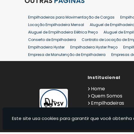
OUTRAS
PÁGINAS
Empilhadeiras para Movimentação de Cargas
Empilh
Locação Empilhadeira Mensal
Aluguel de Empilhadeir
Aluguel de Empilhadeira Elétrica Preço
Aluguel de Empi
Conserto de Empilhadeira
Contrato de Locação de Em
Empilhadeira Hyster
Empilhadeira Hyster Preço
Empil
Empresa de Manutenção de Empilhadeira
Empresas d
Locação Empilhadeira Hyster
Locação Empilhadeira p
Manutenção em Empilhadeiras
Manutenção Preventiv
Reforma de Empilhadeira
Comprar Empilhadeira
Institucional
Co
Venda de Empilhadeiras
Venda de Empilhadeiras Us
Home
Locação de Empilhadeira 25 ton
Comprar Empilhadeir
Quem Somos
Empilhadeiras
Contato
Informações
Este site usa cookies para garantir que você obtenha 