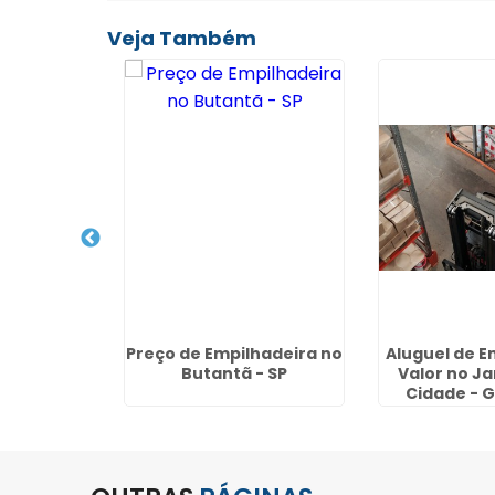
Veja Também
ira a
Preço de Empilhadeira no
Aluguel de E
oyota no
Butantã - SP
Valor no J
 Emília -
Cidade - 
hos