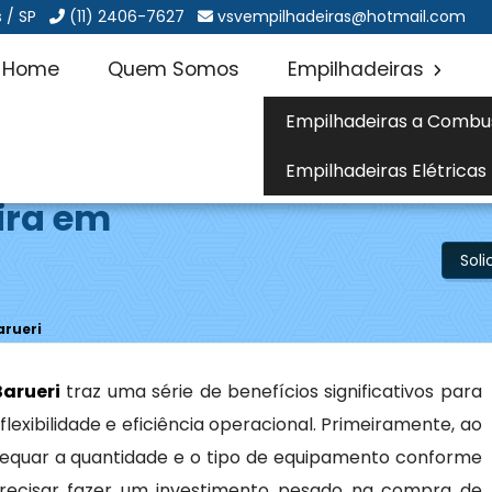
 / SP
(11) 2406-7627
vsvempilhadeiras@hotmail.com
Home
Quem Somos
Empilhadeiras
Empilhadeiras a Combu
Empilhadeiras Elétricas
ira em
Sol
arueri
arueri
traz uma série de benefícios significativos para
xibilidade e eficiência operacional. Primeiramente, ao
dequar a quantidade e o tipo de equipamento conforme
recisar fazer um investimento pesado na compra de