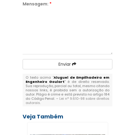
Mensagem:
*
Enviar
O texto acima "
Aluguel de Empilhadeira em
Engenheiro Goulart
" é de direito reservado.
Sua reprodução, parcial ou total, mesmo citando
nossos links, é proibida sem a autorização do
autor. Plágio é crime e está previsto no artigo 184
do Código Penal. –
Lei n° 9.610-98 sobre direitos
autorais
.
Veja Também