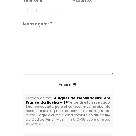
Telefone:
*
Assunto:
*
Mensagem:
*
Enviar
O texto acima "
Aluguel de Empilhadeira em
Franco da Rocha - SP
" é de direito reservado.
Sua reprodução, parcial ou total, mesmo citando
nossos links, é proibida sem a autorização do
autor. Plágio é crime e está previsto no artigo 184
do Código Penal. –
Lei n° 9.610-98 sobre direitos
autorais
.