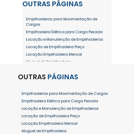
OUTRAS
PÁGINAS
Empilhadeiras para Movimentação de
Cargas
Empilhadeira Elétrica para Carga Pesada
Locação e Manutenção de Empilhadeiras
Locação de Empilhadeira Preço
Locação Empilhadeira Mensal
Aluguel de Empilhadeira
Aluguel de Empilhadeira a Combustão
OUTRAS
PÁGINAS
Aluguel de Empilhadeira Diária Valor
Aluguel de Empilhadeira Elétrica
Aluguel de Empilhadeira Elétrica Preço
Empilhadeiras para Movimentação de Cargas
Aluguel de Empilhadeira Mensal
Empilhadeira Elétrica para Carga Pesada
Aluguel de Empilhadeira Preço
Locação e Manutenção de Empilhadeiras
Aluguel de Empilhadeira Valor
Locação de Empilhadeira Preço
Aluguel de Empilhadeiras Eletricas
Locação Empilhadeira Mensal
Conserto de Empilhadeira
Aluguel de Empilhadeira