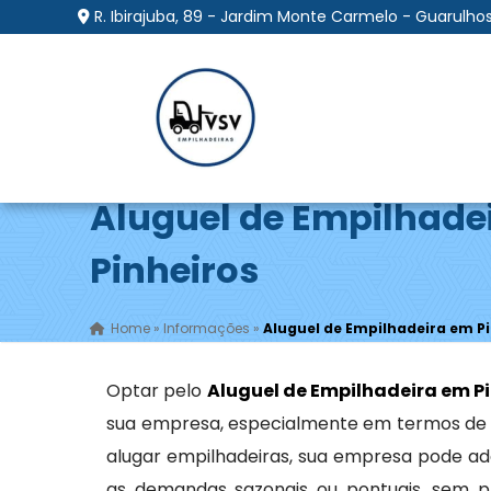
R. Ibirajuba, 89 - Jardim Monte Carmelo - Guarulhos
Aluguel de Empilhade
Pinheiros
Home
»
Informações
»
Aluguel de Empilhadeira em P
Optar pelo
Aluguel de Empilhadeira em P
sua empresa, especialmente em termos de fle
alugar empilhadeiras, sua empresa pode a
as demandas sazonais ou pontuais, sem p