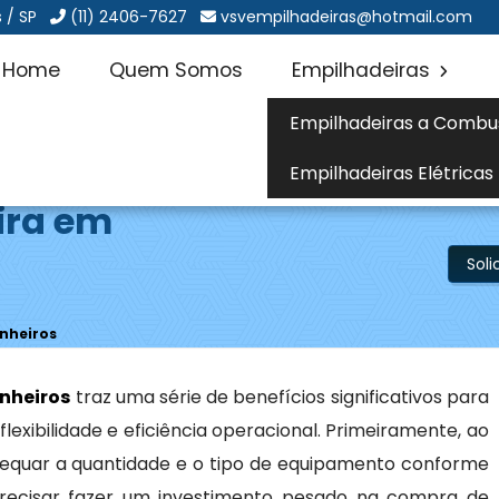
 / SP
(11) 2406-7627
vsvempilhadeiras@hotmail.com
Home
Quem Somos
Empilhadeiras
Empilhadeiras a Combu
Empilhadeiras Elétricas
ira em
Sol
inheiros
inheiros
traz uma série de benefícios significativos para
xibilidade e eficiência operacional. Primeiramente, ao
dequar a quantidade e o tipo de equipamento conforme
recisar fazer um investimento pesado na compra de