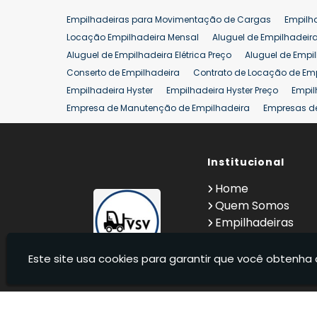
Empilhadeiras para Movimentação de Cargas
Empilh
Locação Empilhadeira Mensal
Aluguel de Empilhadeir
Aluguel de Empilhadeira Elétrica Preço
Aluguel de Empi
Conserto de Empilhadeira
Contrato de Locação de Em
Empilhadeira Hyster
Empilhadeira Hyster Preço
Empil
Empresa de Manutenção de Empilhadeira
Empresas d
Locação Empilhadeira Hyster
Locação Empilhadeira p
Manutenção em Empilhadeiras
Manutenção Preventiv
Reforma de Empilhadeira
Comprar Empilhadeira
Institucional
Co
Venda de Empilhadeiras
Venda de Empilhadeiras Us
Home
Locação de Empilhadeira 25 ton
Comprar Empilhadeir
Quem Somos
Empilhadeiras
Contato
Informações
Este site usa cookies para garantir que você obtenha 