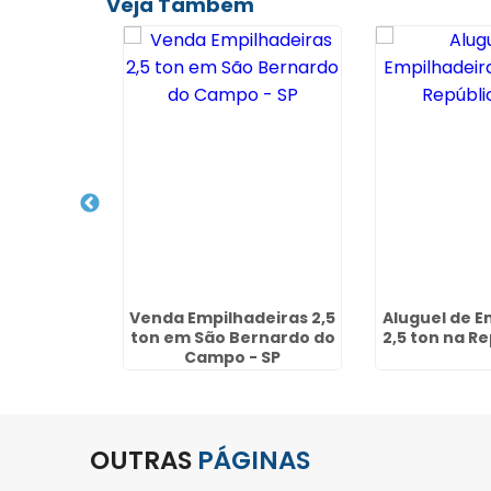
Veja Também
pilhadeira
Venda Empilhadeiras 2,5
Aluguel de E
ênia - SP
ton em São Bernardo do
2,5 ton na Re
Campo - SP
OUTRAS
PÁGINAS