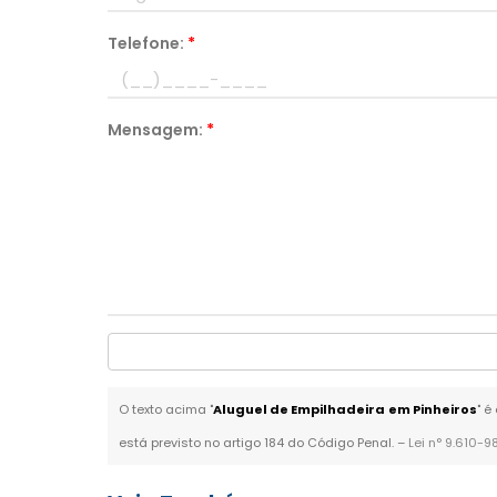
Telefone:
*
Mensagem:
*
O texto acima "
Aluguel de Empilhadeira em Pinheiros
" é
está previsto no artigo 184 do Código Penal. –
Lei n° 9.610-9