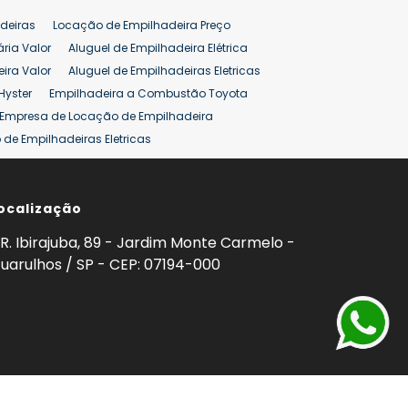
deiras
Locação de Empilhadeira Preço
ária Valor
Aluguel de Empilhadeira Elétrica
ira Valor
Aluguel de Empilhadeiras Eletricas
Hyster
Empilhadeira a Combustão Toyota
Empresa de Locação de Empilhadeira
de Empilhadeiras Eletricas
ção de Empilhadeiras
Preço Aluguel Empilhadeira
ocalização
omprar Empilhadeira Hyster
Venda de Empilhadeira
enda
Aluguel de Empilhadeira 25 ton
R. Ibirajuba, 89 - Jardim Monte Carmelo -
5 ton
Venda Empilhadeiras 25 ton
uarulhos / SP - CEP: 07194-000