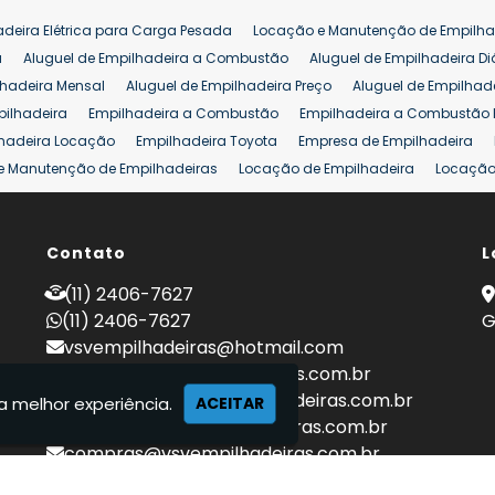
adeira Elétrica para Carga Pesada
Locação e Manutenção de Empilha
a
Aluguel de Empilhadeira a Combustão
Aluguel de Empilhadeira Di
lhadeira Mensal
Aluguel de Empilhadeira Preço
Aluguel de Empilhade
pilhadeira
Empilhadeira a Combustão
Empilhadeira a Combustão 
hadeira Locação
Empilhadeira Toyota
Empresa de Empilhadeira
e Manutenção de Empilhadeiras
Locação de Empilhadeira
Locação 
ara Hipermercados
Locação Empilhadeira para Mercados
Manuten
a Empilhadeiras
Peças de Empilhadeiras
Peças para Empilhadeiras
mprar Empilhadeira Elétrica
Contato
Comprar Empilhadeira Eletrica Usada
L
C
adas
Venda Empilhadeiras
Preço de Empilhadeira
Empilhadeira V
(11) 2406-7627
a 25 ton
Empilhadeira a Combustão 25 ton
Preço de Empilhadeira 2
(11) 2406-7627
G
vsvempilhadeiras@hotmail.com
locacao@vsvempilhadeiras.com.br
manutencao@vsvempilhadeiras.com.br
a melhor experiência.
ACEITAR
financeiro@vsvempilhadeiras.com.br
compras@vsvempilhadeiras.com.br