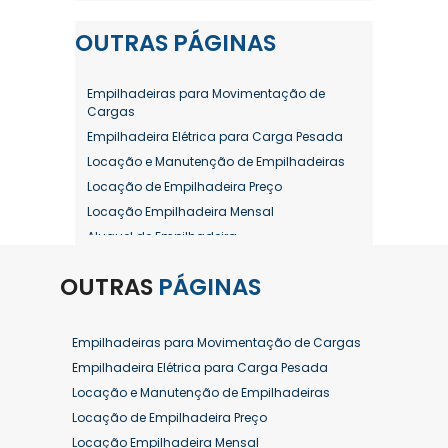
OUTRAS
PÁGINAS
Empilhadeiras para Movimentação de
Cargas
Empilhadeira Elétrica para Carga Pesada
Locação e Manutenção de Empilhadeiras
Locação de Empilhadeira Preço
Locação Empilhadeira Mensal
Aluguel de Empilhadeira
Aluguel de Empilhadeira a Combustão
OUTRAS
PÁGINAS
Aluguel de Empilhadeira Diária Valor
Aluguel de Empilhadeira Elétrica
Aluguel de Empilhadeira Elétrica Preço
Empilhadeiras para Movimentação de Cargas
Aluguel de Empilhadeira Mensal
Empilhadeira Elétrica para Carga Pesada
Aluguel de Empilhadeira Preço
Locação e Manutenção de Empilhadeiras
Aluguel de Empilhadeira Valor
Locação de Empilhadeira Preço
Aluguel de Empilhadeiras Eletricas
Locação Empilhadeira Mensal