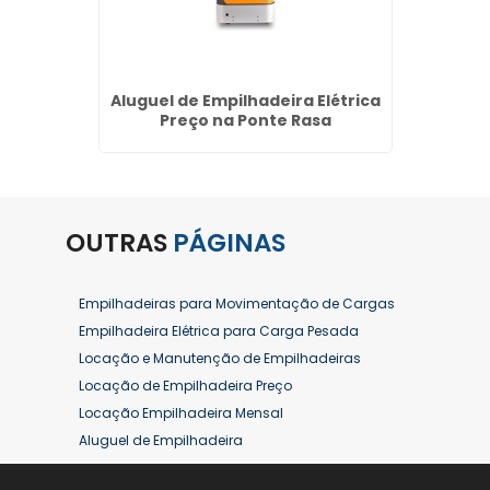
alor no
Aluguel de Empilhadeira Elétrica
Peças 
os
Preço na Ponte Rasa
OUTRAS
PÁGINAS
Empilhadeiras para Movimentação de Cargas
Empilhadeira Elétrica para Carga Pesada
Locação e Manutenção de Empilhadeiras
Locação de Empilhadeira Preço
Locação Empilhadeira Mensal
Aluguel de Empilhadeira
Aluguel de Empilhadeira a Combustão