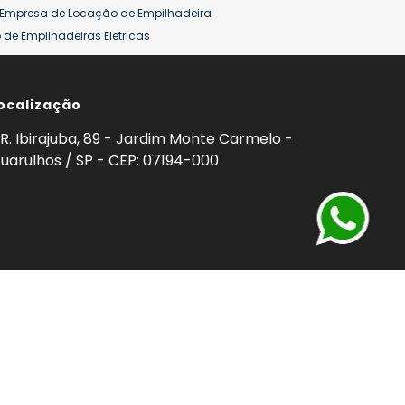
Empresa de Locação de Empilhadeira
de Empilhadeiras Eletricas
ção de Empilhadeiras
Preço Aluguel Empilhadeira
ocalização
omprar Empilhadeira Hyster
Venda de Empilhadeira
enda
Aluguel de Empilhadeira 25 ton
R. Ibirajuba, 89 - Jardim Monte Carmelo -
5 ton
Venda Empilhadeiras 25 ton
uarulhos / SP - CEP: 07194-000