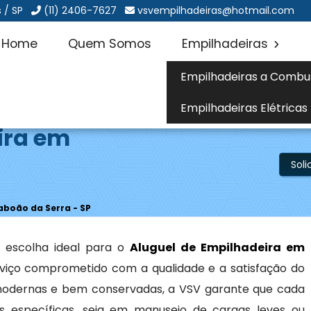
 / SP
(11) 2406-7627
vsvempilhadeiras@hotmail.com
Home
Quem Somos
Empilhadeiras
Empilhadeiras a Combu
Empilhadeiras Elétricas
ira em
Sol
aboão da Serra - SP
 escolha ideal para o
Aluguel de Empilhadeira em
viço comprometido com a qualidade e a satisfação do
odernas e bem conservadas, a VSV garante que cada
 específicas, seja em manuseio de cargas leves ou