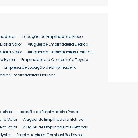
hadeiras
Locação de Empilhadeira Preço
Diária Valor
Aluguel de Empilhadeira Elétrica
adeira Valor
Aluguel de Empilhadeiras Eletricas
o Hyster
Empilhadeira a Combustão Toyota
Empresa de Locação de Empilhadeira
ão de Empilhadeiras Eletricas
enção de Empilhadeiras
as
Preço Aluguel Empilhadeira
Comprar Empilhadeira Hyster
pilhadeira
Empilhadeira Venda
deiras
Locação de Empilhadeira Preço
ão 25 ton
Preço de Empilhadeira 25 ton
ária Valor
Aluguel de Empilhadeira Elétrica
ira Valor
Aluguel de Empilhadeiras Eletricas
Hyster
Empilhadeira a Combustão Toyota