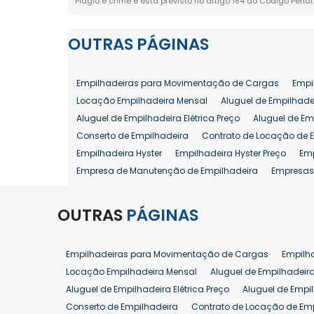
Plágio é crime e está previsto no artigo 184 do Código Penal
OUTRAS
PÁGINAS
Empilhadeiras para Movimentação de Cargas
Empi
Locação Empilhadeira Mensal
Aluguel de Empilhade
Aluguel de Empilhadeira Elétrica Preço
Aluguel de Em
Conserto de Empilhadeira
Contrato de Locação de 
Empilhadeira Hyster
Empilhadeira Hyster Preço
Em
Empresa de Manutenção de Empilhadeira
Empresas
Locação Empilhadeira Hyster
Locação Empilhadeira
Manutenção em Empilhadeiras
Manutenção Prevent
OUTRAS
PÁGINAS
Reforma de Empilhadeira
Comprar Empilhadeira
Venda de Empilhadeira
Venda de Empilhadeiras
Empilhadeiras para Movimentação de Cargas
Empilh
Aluguel de Empilhadeira 25 ton
Locação de Empilhad
Locação Empilhadeira Mensal
Aluguel de Empilhadeir
Venda Empilhadeiras 25 ton
Aluguel de Empilhadeira Elétrica Preço
Aluguel de Empi
Conserto de Empilhadeira
Contrato de Locação de Em