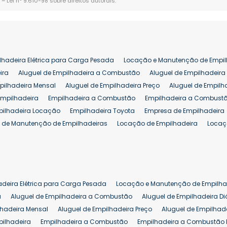
. –
Lei n° 9.610-98 sobre direitos autorais
.
lhadeira Elétrica para Carga Pesada
Locação e Manutenção de Empil
ira
Aluguel de Empilhadeira a Combustão
Aluguel de Empilhadeira 
pilhadeira Mensal
Aluguel de Empilhadeira Preço
Aluguel de Empilh
Empilhadeira
Empilhadeira a Combustão
Empilhadeira a Combustã
pilhadeira Locação
Empilhadeira Toyota
Empresa de Empilhadeira
 de Manutenção de Empilhadeiras
Locação de Empilhadeira
Locaç
 para Hipermercados
Locação Empilhadeira para Mercados
Manut
iva Empilhadeiras
Peças de Empilhadeiras
Peças para Empilhadeir
Comprar Empilhadeira Elétrica
Comprar Empilhadeira Eletrica Usada
Venda de Empilhadeiras Usadas
Venda Empilhadeiras
Preço de Em
adeira Elétrica para Carga Pesada
Locação e Manutenção de Empilha
eira 25 ton
Comprar Empilhadeira 25 ton
Empilhadeira a Combust
a
Aluguel de Empilhadeira a Combustão
Aluguel de Empilhadeira Di
lhadeira Mensal
Aluguel de Empilhadeira Preço
Aluguel de Empilhade
pilhadeira
Empilhadeira a Combustão
Empilhadeira a Combustão 