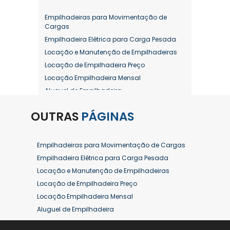
Empilhadeiras para Movimentação de
Cargas
Empilhadeira Elétrica para Carga Pesada
Locação e Manutenção de Empilhadeiras
Locação de Empilhadeira Preço
Locação Empilhadeira Mensal
Aluguel de Empilhadeira
Aluguel de Empilhadeira a Combustão
OUTRAS
PÁGINAS
Aluguel de Empilhadeira Diária Valor
Aluguel de Empilhadeira Elétrica
Aluguel de Empilhadeira Elétrica Preço
Empilhadeiras para Movimentação de Cargas
Aluguel de Empilhadeira Mensal
Empilhadeira Elétrica para Carga Pesada
Aluguel de Empilhadeira Preço
Locação e Manutenção de Empilhadeiras
Aluguel de Empilhadeira Valor
Locação de Empilhadeira Preço
Aluguel de Empilhadeiras Eletricas
Locação Empilhadeira Mensal
Conserto de Empilhadeira
Aluguel de Empilhadeira
Contrato de Locação de Empilhadeira
Aluguel de Empilhadeira a Combustão