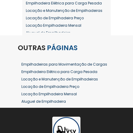
Empilhadeira Elétrica para Carga Pesada
Locação e Manutenção de Empilhadeiras
Locação de Empilhadeira Preço
Locação Empilhadeira Mensal
Aluguel de Empilhadeira
Aluguel de Empilhadeira a Combustão
OUTRAS
PÁGINAS
Aluguel de Empilhadeira Diária Valor
Aluguel de Empilhadeira Elétrica
Aluguel de Empilhadeira Elétrica Preço
Empilhadeiras para Movimentação de Cargas
Aluguel de Empilhadeira Mensal
Empilhadeira Elétrica para Carga Pesada
Aluguel de Empilhadeira Preço
Locação e Manutenção de Empilhadeiras
Aluguel de Empilhadeira Valor
Locação de Empilhadeira Preço
Aluguel de Empilhadeiras Eletricas
Locação Empilhadeira Mensal
Conserto de Empilhadeira
Aluguel de Empilhadeira
Contrato de Locação de Empilhadeira
Aluguel de Empilhadeira a Combustão
Empilhadeira a Combustão
Aluguel de Empilhadeira Diária Valor
Empilhadeira a Combustão Hyster
Aluguel de Empilhadeira Elétrica
Empilhadeira a Combustão Toyota
Aluguel de Empilhadeira Elétrica Preço