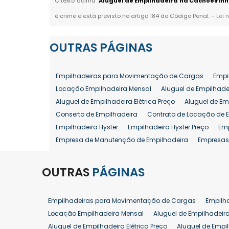
O texto acima "
Aluguel de Empilhadeira na Cachoeirinh
é crime e está previsto no artigo 184 do Código Penal. –
Lei 
OUTRAS
PÁGINAS
Empilhadeiras para Movimentação de Cargas
Empi
Locação Empilhadeira Mensal
Aluguel de Empilhade
Aluguel de Empilhadeira Elétrica Preço
Aluguel de Em
Conserto de Empilhadeira
Contrato de Locação de 
Empilhadeira Hyster
Empilhadeira Hyster Preço
Em
Empresa de Manutenção de Empilhadeira
Empresas
Locação Empilhadeira Hyster
Locação Empilhadeira
Manutenção em Empilhadeiras
Manutenção Prevent
OUTRAS
PÁGINAS
Reforma de Empilhadeira
Comprar Empilhadeira
Venda de Empilhadeira
Venda de Empilhadeiras
Empilhadeiras para Movimentação de Cargas
Empilh
Aluguel de Empilhadeira 25 ton
Locação de Empilhad
Locação Empilhadeira Mensal
Aluguel de Empilhadeir
Venda Empilhadeiras 25 ton
Aluguel de Empilhadeira Elétrica Preço
Aluguel de Empi