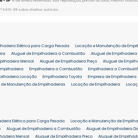
a - SP
" é de direito reservado. Sua reprodução, parcial ou total, mesmo citando
n° 9.610-98 sobre direitos autorais
.
lhadeira Elétrica para Carga Pesada
Locação e Manutenção de Empil
ira
Aluguel de Empilhadeira a Combustão
Aluguel de Empilhadeira 
pilhadeira Mensal
Aluguel de Empilhadeira Preço
Aluguel de Empilh
Empilhadeira
Empilhadeira a Combustão
Empilhadeira a Combustã
pilhadeira Locação
Empilhadeira Toyota
Empresa de Empilhadeira
 de Manutenção de Empilhadeiras
Locação de Empilhadeira
Locaç
 para Hipermercados
Locação Empilhadeira para Mercados
Manut
iva Empilhadeiras
Peças de Empilhadeiras
Peças para Empilhadeir
Comprar Empilhadeira Elétrica
Comprar Empilhadeira Eletrica Usada
Venda de Empilhadeiras Usadas
Venda Empilhadeiras
Preço de Em
adeira Elétrica para Carga Pesada
Locação e Manutenção de Empilha
eira 25 ton
Comprar Empilhadeira 25 ton
Empilhadeira a Combust
a
Aluguel de Empilhadeira a Combustão
Aluguel de Empilhadeira Di
lhadeira Mensal
Aluguel de Empilhadeira Preço
Aluguel de Empilhade