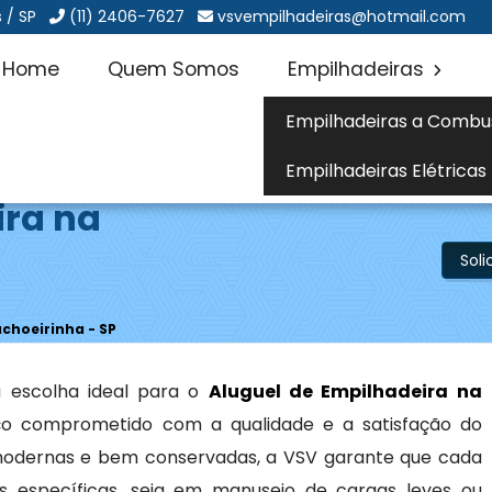
 / SP
(11) 2406-7627
vsvempilhadeiras@hotmail.com
Home
Quem Somos
Empilhadeiras
Empilhadeiras a Combu
Empilhadeiras Elétricas
ira na
Sol
choeirinha - SP
 escolha ideal para o
Aluguel de Empilhadeira na
ço comprometido com a qualidade e a satisfação do
odernas e bem conservadas, a VSV garante que cada
 específicas, seja em manuseio de cargas leves ou