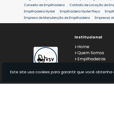
Conserto de Empilhadeira
Contrato de Locação de Em
Empilhadeira Hyster
Empilhadeira Hyster Preço
Empil
Empresa de Manutenção de Empilhadeira
Empresas d
Locação Empilhadeira Hyster
Locação Empilhadeira p
Manutenção em Empilhadeiras
Manutenção Preventiv
Reforma de Empilhadeira
Comprar Empilhadeira
Institucional
Co
Venda de Empilhadeiras
Venda de Empilhadeiras Us
Home
Locação de Empilhadeira 25 ton
Comprar Empilhadeir
Quem Somos
Empilhadeiras
Contato
Informações
Este site usa cookies para garantir que você obtenha 
VSV Empilhadeiras - Venda, locação e manutenção