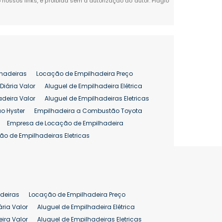
 nossos links, é proibida sem a autorização do autor. Plágio
hadeiras
Locação de Empilhadeira Preço
Diária Valor
Aluguel de Empilhadeira Elétrica
adeira Valor
Aluguel de Empilhadeiras Eletricas
o Hyster
Empilhadeira a Combustão Toyota
Empresa de Locação de Empilhadeira
ão de Empilhadeiras Eletricas
enção de Empilhadeiras
as
Preço Aluguel Empilhadeira
Comprar Empilhadeira Hyster
pilhadeira
Empilhadeira Venda
deiras
Locação de Empilhadeira Preço
ão 25 ton
Preço de Empilhadeira 25 ton
ária Valor
Aluguel de Empilhadeira Elétrica
ira Valor
Aluguel de Empilhadeiras Eletricas