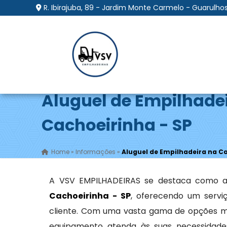
R. Ibirajuba, 89 - Jardim Monte Carmelo - Guarulhos
Aluguel de Empilhade
Cachoeirinha - SP
Home
»
Informações
»
Aluguel de Empilhadeira na Ca
A VSV EMPILHADEIRAS se destaca como a
Cachoeirinha - SP
, oferecendo um servi
cliente. Com uma vasta gama de opções m
equipamento atenda às suas necessidades