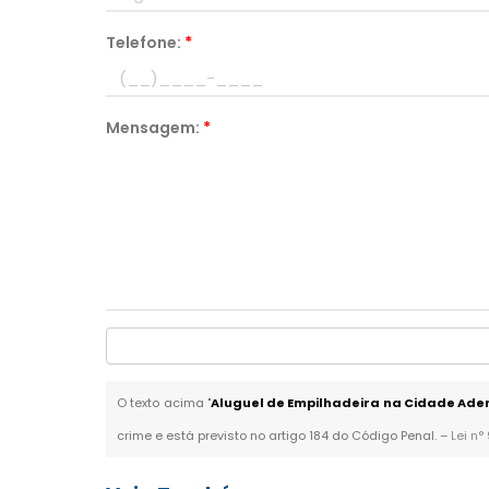
Telefone:
*
Mensagem:
*
O texto acima "
Aluguel de Empilhadeira na Cidade Ad
crime e está previsto no artigo 184 do Código Penal. –
Lei n°