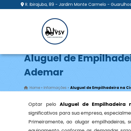
R. Ibirajuba, 89 - Jardim Monte Carmelo - Guarulhos
Aluguel de Empilhade
Ademar
Home
»
Informações
»
Aluguel de Empilhadeira na 
Optar pelo
Aluguel de Empilhadeira
significativos para sua empresa, especialme
Primeiramente, ao alugar empilhadeiras,
equipamento conforme as demandas sazona