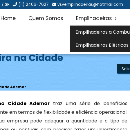
 / SP
(11) 2406-7627
vsvempilhadeiras@hotmail.com
Home
Quem Somos
Empilhadeiras
Empilhadeiras a Combu
Empilhadeiras Elétricas
ira na Cidade
Sol
Cidade Ademar
 na Cidade Ademar
traz uma série de benefícios
nte em termos de flexibilidade e eficiência operacional.
 sua empresa pode adequar a quantidade e o tipo de
is ou pontuais, sem precisar fazer um investimento