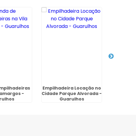
mpilhadeiras
Empilhadeira Locação no
Aluguel d
Camargos -
Cidade Parque Alvorada -
Elétrica 
rulhos
Guarulhos
dos 
Gu