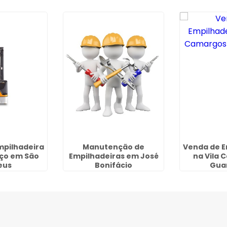
mpilhadeira
Manutenção de
Venda de E
eço em São
Empilhadeiras em José
na Vila 
eus
Bonifácio
Gua