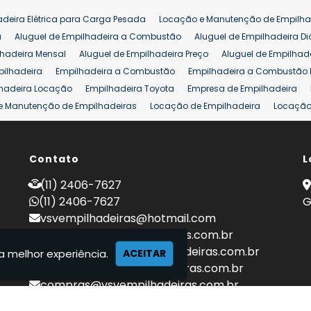
adeira Elétrica para Carga Pesada
Locação e Manutenção de Empilha
a
Aluguel de Empilhadeira a Combustão
Aluguel de Empilhadeira Di
lhadeira Mensal
Aluguel de Empilhadeira Preço
Aluguel de Empilhade
pilhadeira
Empilhadeira a Combustão
Empilhadeira a Combustão 
hadeira Locação
Empilhadeira Toyota
Empresa de Empilhadeira
e Manutenção de Empilhadeiras
Locação de Empilhadeira
Locação 
ara Hipermercados
Locação Empilhadeira para Mercados
Manuten
a Empilhadeiras
Peças de Empilhadeiras
Peças para Empilhadeiras
mprar Empilhadeira Elétrica
Contato
Comprar Empilhadeira Eletrica Usada
L
C
adas
Venda Empilhadeiras
Preço de Empilhadeira
Empilhadeira V
(11) 2406-7627
a 25 ton
Empilhadeira a Combustão 25 ton
Preço de Empilhadeira 2
(11) 2406-7627
G
vsvempilhadeiras@hotmail.com
locacao@vsvempilhadeiras.com.br
manutencao@vsvempilhadeiras.com.br
a melhor experiência.
ACEITAR
financeiro@vsvempilhadeiras.com.br
compras@vsvempilhadeiras.com.br