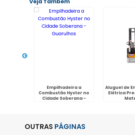
Veja Também
lhadeira
Empilhadeira a
Aluguel de E
 Parada
Combustão Hyster no
Elétrica Pr
- SP
Cidade Soberana -
Mat
Guarulhos
OUTRAS
PÁGINAS