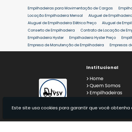
Empilhadeiras para Movimentação de Cargas
Empilh
Locação Empilhadeira Mensal
Aluguel de Empilhadeir
Aluguel de Empilhadeira Elétrica Preço
Aluguel de Empi
Conserto de Empilhadeira
Contrato de Locação de Em
Empilhadeira Hyster
Empilhadeira Hyster Preço
Empil
Empresa de Manutenção de Empilhadeira
Empresas d
Locação Empilhadeira Hyster
Locação Empilhadeira p
Manutenção em Empilhadeiras
Manutenção Preventiv
Reforma de Empilhadeira
Comprar Empilhadeira
Institucional
Co
Venda de Empilhadeiras
Venda de Empilhadeiras Us
Home
Locação de Empilhadeira 25 ton
Comprar Empilhadeir
Quem Somos
Empilhadeiras
Contato
Informações
Este site usa cookies para garantir que você obtenha 