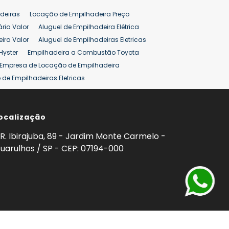
deiras
Locação de Empilhadeira Preço
ária Valor
Aluguel de Empilhadeira Elétrica
ira Valor
Aluguel de Empilhadeiras Eletricas
Hyster
Empilhadeira a Combustão Toyota
Empresa de Locação de Empilhadeira
de Empilhadeiras Eletricas
ção de Empilhadeiras
Preço Aluguel Empilhadeira
ocalização
omprar Empilhadeira Hyster
Venda de Empilhadeira
enda
Aluguel de Empilhadeira 25 ton
R. Ibirajuba, 89 - Jardim Monte Carmelo -
5 ton
Venda Empilhadeiras 25 ton
uarulhos / SP - CEP: 07194-000