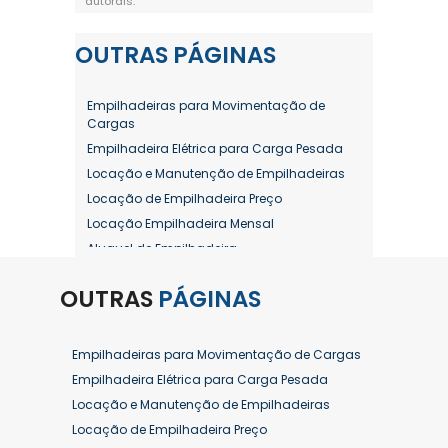
autorais
.
OUTRAS
PÁGINAS
Empilhadeiras para Movimentação de
Cargas
Empilhadeira Elétrica para Carga Pesada
Locação e Manutenção de Empilhadeiras
Locação de Empilhadeira Preço
Locação Empilhadeira Mensal
Aluguel de Empilhadeira
Aluguel de Empilhadeira a Combustão
OUTRAS
PÁGINAS
Aluguel de Empilhadeira Diária Valor
Aluguel de Empilhadeira Elétrica
Aluguel de Empilhadeira Elétrica Preço
Empilhadeiras para Movimentação de Cargas
Aluguel de Empilhadeira Mensal
Empilhadeira Elétrica para Carga Pesada
Aluguel de Empilhadeira Preço
Locação e Manutenção de Empilhadeiras
Aluguel de Empilhadeira Valor
Locação de Empilhadeira Preço