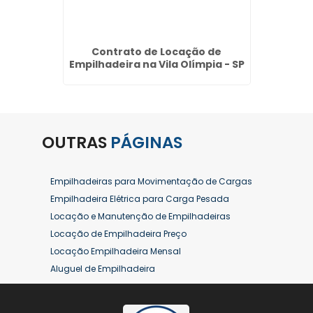
 Jardim
Contrato de Locação de
Compra
Empilhadeira na Vila Olímpia - SP
OUTRAS
PÁGINAS
Empilhadeiras para Movimentação de Cargas
Empilhadeira Elétrica para Carga Pesada
Locação e Manutenção de Empilhadeiras
Locação de Empilhadeira Preço
Locação Empilhadeira Mensal
Aluguel de Empilhadeira
Aluguel de Empilhadeira a Combustão
Aluguel de Empilhadeira Diária Valor