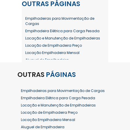
OUTRAS
PÁGINAS
Empilhadeiras para Movimentação de
Cargas
Empilhadeira Elétrica para Carga Pesada
Locação e Manutenção de Empilhadeiras
Locação de Empilhadeira Preço
Locação Empilhadeira Mensal
Aluguel de Empilhadeira
Aluguel de Empilhadeira a Combustão
OUTRAS
PÁGINAS
Aluguel de Empilhadeira Diária Valor
Aluguel de Empilhadeira Elétrica
Aluguel de Empilhadeira Elétrica Preço
Empilhadeiras para Movimentação de Cargas
Aluguel de Empilhadeira Mensal
Empilhadeira Elétrica para Carga Pesada
Aluguel de Empilhadeira Preço
Locação e Manutenção de Empilhadeiras
Aluguel de Empilhadeira Valor
Locação de Empilhadeira Preço
Aluguel de Empilhadeiras Eletricas
Locação Empilhadeira Mensal
Conserto de Empilhadeira
Aluguel de Empilhadeira