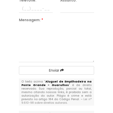
Telefone:
*
Assunto:
*
Mensagem:
*
Enviar
O texto acima "
Aluguel de Empilhadeira na
Ponte Grande - Guarulhos
" é de direito
reservado. Sua reprodução, parcial ou total,
mesmo citando nossos links, é proibida sem a
autorização do autor. Plágio é crime e está
previsto no artigo 184 do Código Penal. –
Lei n°
9.610-98 sobre direitos autorais
.