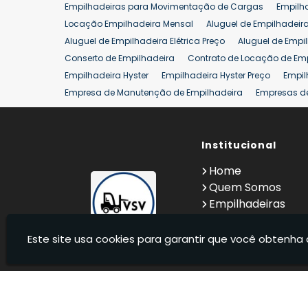
Empilhadeiras para Movimentação de Cargas
Empilh
Locação Empilhadeira Mensal
Aluguel de Empilhadeir
Aluguel de Empilhadeira Elétrica Preço
Aluguel de Empi
Conserto de Empilhadeira
Contrato de Locação de Em
Empilhadeira Hyster
Empilhadeira Hyster Preço
Empil
Empresa de Manutenção de Empilhadeira
Empresas d
Locação Empilhadeira Hyster
Locação Empilhadeira p
Manutenção em Empilhadeiras
Manutenção Preventiv
Reforma de Empilhadeira
Comprar Empilhadeira
Institucional
Co
Venda de Empilhadeiras
Venda de Empilhadeiras Us
Home
Locação de Empilhadeira 25 ton
Comprar Empilhadeir
Quem Somos
Empilhadeiras
Contato
Informações
Este site usa cookies para garantir que você obtenha 
VSV Empilhadeiras - Venda, locação e manutenção