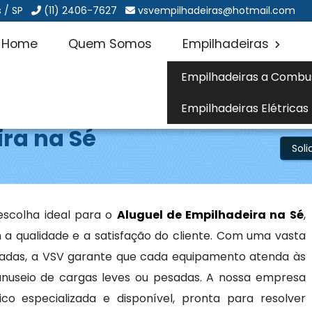
 / SP
(11) 2406-7627
vsvempilhadeiras@hotmail.com
Home
Quem Somos
Empilhadeiras
Empilhadeiras a Combu
Empilhadeiras Elétricas
ra na Sé
Sol
é
scolha ideal para o
Aluguel de Empilhadeira na Sé
,
 qualidade e a satisfação do cliente. Com uma vasta
das, a VSV garante que cada equipamento atenda às
anuseio de cargas leves ou pesadas. A nossa empresa
 especializada e disponível, pronta para resolver