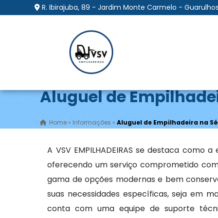
R. Ibirajuba, 89 - Jardim Monte Carmelo - Guarulhos
Aluguel de Empilhadei
Home
»
Informações
»
Aluguel de Empilhadeira na S
A VSV EMPILHADEIRAS se destaca como a e
oferecendo um serviço comprometido com a
gama de opções modernas e bem conserva
suas necessidades específicas, seja em m
conta com uma equipe de suporte técnico