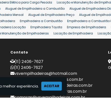
adeira Elétrica para Carga Pesada
Locação e Manutenção de Empilha
a
Aluguel de Empilhadeira a Combustão
Aluguel de Empilhadeira Di
lhadeira Mensal
Aluguel de Empilhadeira Preço
Aluguel de Empilhade
pilhadeira
Empilhadeira a Combustão
Empilhadeira a Combustão 
hadeira Locação
Empilhadeira Toyota
Empresa de Empilhadeira
e Manutenção de Empilhadeiras
Locação de Empilhadeira
Locação 
ara Hipermercados
Locação Empilhadeira para Mercados
Manuten
a Empilhadeiras
Peças de Empilhadeiras
Peças para Empilhadeiras
mprar Empilhadeira Elétrica
Contato
Comprar Empilhadeira Eletrica Usada
L
C
adas
Venda Empilhadeiras
Preço de Empilhadeira
Empilhadeira V
(11) 2406-7627
a 25 ton
Empilhadeira a Combustão 25 ton
Preço de Empilhadeira 2
(11) 2406-7627
G
vsvempilhadeiras@hotmail.com
locacao@vsvempilhadeiras.com.br
manutencao@vsvempilhadeiras.com.br
a melhor experiência.
ACEITAR
financeiro@vsvempilhadeiras.com.br
compras@vsvempilhadeiras.com.br
 de empilhadeiras