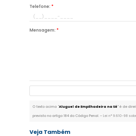
Telefone:
*
Mensagem:
*
O texto acima "
Aluguel de Empilhadeira na Sé
" é de dir
previsto no artigo 184 do Código Penal. –
Lei n° 9.610-98 sob
Veja Também