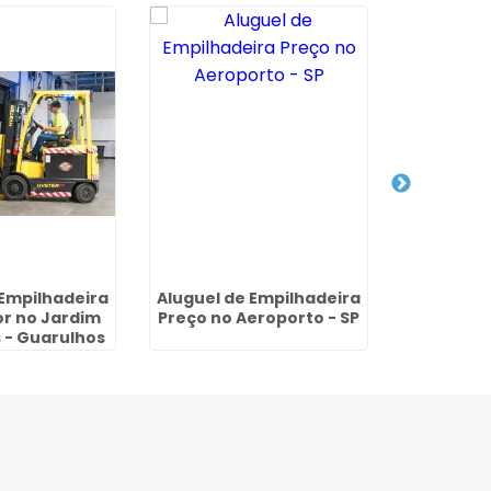
 Empilhadeira
Aluguel de Empilhadeira
Aluguel d
or no Jardim
Preço no Aeroporto - SP
Mensal n
 - Guarulhos
- G