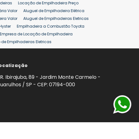
deiras
Locação de Empilhadeira Preço
ária Valor
Aluguel de Empilhadeira Elétrica
ira Valor
Aluguel de Empilhadeiras Eletricas
Hyster
Empilhadeira a Combustão Toyota
Empresa de Locação de Empilhadeira
de Empilhadeiras Eletricas
ção de Empilhadeiras
Preço Aluguel Empilhadeira
ocalização
omprar Empilhadeira Hyster
Venda de Empilhadeira
enda
Aluguel de Empilhadeira 25 ton
R. Ibirajuba, 89 - Jardim Monte Carmelo -
5 ton
Venda Empilhadeiras 25 ton
uarulhos / SP - CEP: 07194-000