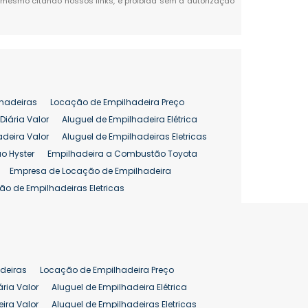
al, mesmo citando nossos links, é proibida sem a autorização
hadeiras
Locação de Empilhadeira Preço
Diária Valor
Aluguel de Empilhadeira Elétrica
adeira Valor
Aluguel de Empilhadeiras Eletricas
o Hyster
Empilhadeira a Combustão Toyota
Empresa de Locação de Empilhadeira
ão de Empilhadeiras Eletricas
enção de Empilhadeiras
as
Preço Aluguel Empilhadeira
Comprar Empilhadeira Hyster
pilhadeira
Empilhadeira Venda
deiras
Locação de Empilhadeira Preço
ão 25 ton
Preço de Empilhadeira 25 ton
ária Valor
Aluguel de Empilhadeira Elétrica
ira Valor
Aluguel de Empilhadeiras Eletricas