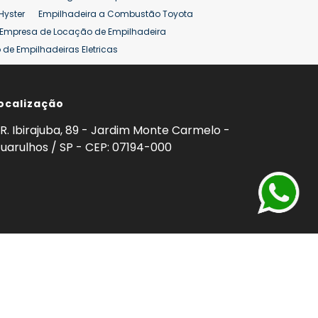
Hyster
Empilhadeira a Combustão Toyota
Empresa de Locação de Empilhadeira
de Empilhadeiras Eletricas
ção de Empilhadeiras
Preço Aluguel Empilhadeira
ocalização
omprar Empilhadeira Hyster
Venda de Empilhadeira
enda
Aluguel de Empilhadeira 25 ton
R. Ibirajuba, 89 - Jardim Monte Carmelo -
5 ton
Venda Empilhadeiras 25 ton
uarulhos / SP - CEP: 07194-000