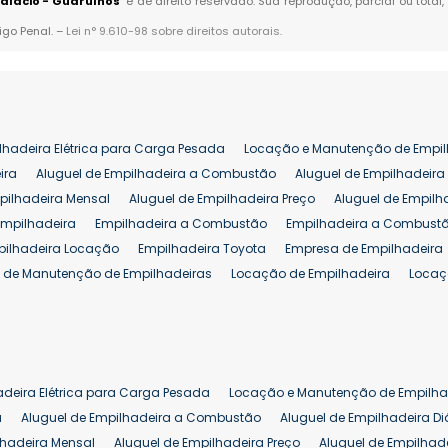
alácio - Guarulhos
" é de direito reservado. Sua reprodução, parcial ou tot
igo Penal. –
Lei n° 9.610-98 sobre direitos autorais
.
lhadeira Elétrica para Carga Pesada
Locação e Manutenção de Empil
ira
Aluguel de Empilhadeira a Combustão
Aluguel de Empilhadeira 
pilhadeira Mensal
Aluguel de Empilhadeira Preço
Aluguel de Empilh
Empilhadeira
Empilhadeira a Combustão
Empilhadeira a Combustã
pilhadeira Locação
Empilhadeira Toyota
Empresa de Empilhadeira
 de Manutenção de Empilhadeiras
Locação de Empilhadeira
Locaç
 para Hipermercados
Locação Empilhadeira para Mercados
Manut
iva Empilhadeiras
Peças de Empilhadeiras
Peças para Empilhadeir
Comprar Empilhadeira Elétrica
Comprar Empilhadeira Eletrica Usada
Venda de Empilhadeiras Usadas
Venda Empilhadeiras
Preço de Em
adeira Elétrica para Carga Pesada
Locação e Manutenção de Empilha
eira 25 ton
Comprar Empilhadeira 25 ton
Empilhadeira a Combust
a
Aluguel de Empilhadeira a Combustão
Aluguel de Empilhadeira Di
lhadeira Mensal
Aluguel de Empilhadeira Preço
Aluguel de Empilhade