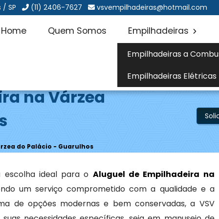
 / SP
(11) 2406-7627
vsvempilhadeiras@hotmail.com
Home
Quem Somos
Empilhadeiras
Empilhadeiras a Combu
Empilhadeiras Elétricas
ira na Várzea
s
Sol
rzea do Palácio - Guarulhos
 escolha ideal para o
Aluguel de Empilhadeira na
endo um serviço comprometido com a qualidade e a
gama de opções modernas e bem conservadas, a VSV
suas necessidades específicas, seja em manuseio de