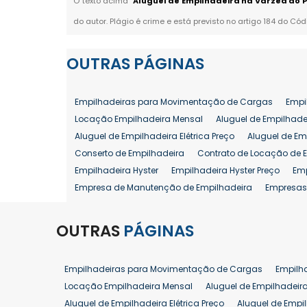
O texto acima "
Aluguel de Empilhadeira na Várzea do P
do autor. Plágio é crime e está previsto no artigo 184 do Cód
OUTRAS
PÁGINAS
Empilhadeiras para Movimentação de Cargas
Empi
Locação Empilhadeira Mensal
Aluguel de Empilhade
Aluguel de Empilhadeira Elétrica Preço
Aluguel de Em
Conserto de Empilhadeira
Contrato de Locação de 
Empilhadeira Hyster
Empilhadeira Hyster Preço
Em
Empresa de Manutenção de Empilhadeira
Empresas
Locação Empilhadeira Hyster
Locação Empilhadeira
Manutenção em Empilhadeiras
Manutenção Prevent
OUTRAS
PÁGINAS
Reforma de Empilhadeira
Comprar Empilhadeira
Venda de Empilhadeira
Venda de Empilhadeiras
Empilhadeiras para Movimentação de Cargas
Empilh
Aluguel de Empilhadeira 25 ton
Locação de Empilhad
Locação Empilhadeira Mensal
Aluguel de Empilhadeir
Venda Empilhadeiras 25 ton
Aluguel de Empilhadeira Elétrica Preço
Aluguel de Empi