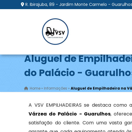
R. Ibirajuba, 89 - Jardim Monte Carmelo - Guarulhos
Aluguel de Empilhade
do Palácio - Guarulho
Home
»
Informações
»
Aluguel de Empilhadeira na Vá
A VSV EMPILHADEIRAS se destaca como a
Várzea do Palácio - Guarulhos
, oferec
satisfação do cliente. Com uma vasta 
garante que cada equipamento atenda às 