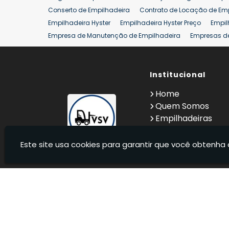
Conserto de Empilhadeira
Contrato de Locação de Em
Empilhadeira Hyster
Empilhadeira Hyster Preço
Empil
Empresa de Manutenção de Empilhadeira
Empresas d
Locação Empilhadeira Hyster
Locação Empilhadeira p
Manutenção em Empilhadeiras
Manutenção Preventiv
Reforma de Empilhadeira
Comprar Empilhadeira
Institucional
Co
Venda de Empilhadeiras
Venda de Empilhadeiras Us
Home
Locação de Empilhadeira 25 ton
Comprar Empilhadeir
Quem Somos
Empilhadeiras
Contato
Informações
Este site usa cookies para garantir que você obtenha 
VSV Empilhadeiras - Venda, locação e manutenção