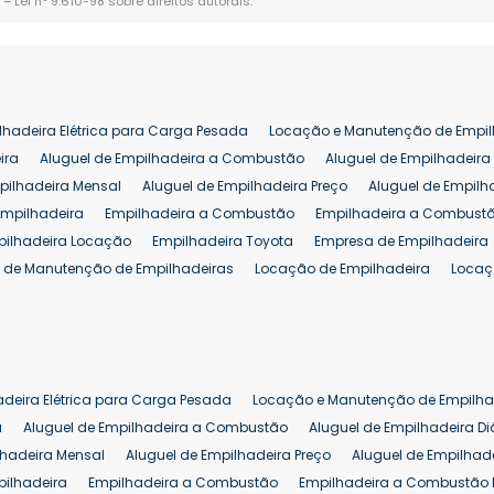
. –
Lei n° 9.610-98 sobre direitos autorais
.
lhadeira Elétrica para Carga Pesada
Locação e Manutenção de Empil
ira
Aluguel de Empilhadeira a Combustão
Aluguel de Empilhadeira 
pilhadeira Mensal
Aluguel de Empilhadeira Preço
Aluguel de Empilh
Empilhadeira
Empilhadeira a Combustão
Empilhadeira a Combustã
pilhadeira Locação
Empilhadeira Toyota
Empresa de Empilhadeira
 de Manutenção de Empilhadeiras
Locação de Empilhadeira
Locaç
 para Hipermercados
Locação Empilhadeira para Mercados
Manut
iva Empilhadeiras
Peças de Empilhadeiras
Peças para Empilhadeir
Comprar Empilhadeira Elétrica
Comprar Empilhadeira Eletrica Usada
Venda de Empilhadeiras Usadas
Venda Empilhadeiras
Preço de Em
adeira Elétrica para Carga Pesada
Locação e Manutenção de Empilha
eira 25 ton
Comprar Empilhadeira 25 ton
Empilhadeira a Combust
a
Aluguel de Empilhadeira a Combustão
Aluguel de Empilhadeira Di
lhadeira Mensal
Aluguel de Empilhadeira Preço
Aluguel de Empilhade
pilhadeira
Empilhadeira a Combustão
Empilhadeira a Combustão 