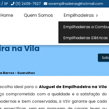
 / SP
(11) 2406-7627
vsvempilhadeiras@hotmail.com
Home
Quem Somos
Empilhadeiras
Empilhadeiras a Combu
Empilhadeiras Elétricas
ra na Vila
Sol
la Barros - Guarulhos
scolha ideal para o
Aluguel de Empilhadeira na Vila
iço comprometido com a qualidade e a satisfação do
odernas e bem conservadas, a VSV garante que cada
 específicas, seja em manuseio de cargas leves ou