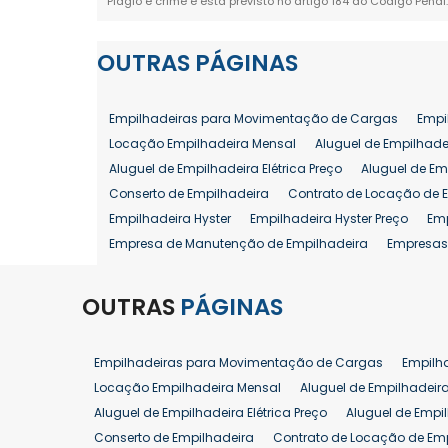
Plágio é crime e está previsto no artigo 184 do Código Penal
OUTRAS
PÁGINAS
Empilhadeiras para Movimentação de Cargas
Empi
Locação Empilhadeira Mensal
Aluguel de Empilhade
Aluguel de Empilhadeira Elétrica Preço
Aluguel de Em
Conserto de Empilhadeira
Contrato de Locação de 
Empilhadeira Hyster
Empilhadeira Hyster Preço
Em
Empresa de Manutenção de Empilhadeira
Empresas
Locação Empilhadeira Hyster
Locação Empilhadeira
Manutenção em Empilhadeiras
Manutenção Prevent
OUTRAS
PÁGINAS
Reforma de Empilhadeira
Comprar Empilhadeira
Venda de Empilhadeira
Venda de Empilhadeiras
Empilhadeiras para Movimentação de Cargas
Empilh
Aluguel de Empilhadeira 25 ton
Locação de Empilhad
Locação Empilhadeira Mensal
Aluguel de Empilhadeir
Venda Empilhadeiras 25 ton
Aluguel de Empilhadeira Elétrica Preço
Aluguel de Empi
Conserto de Empilhadeira
Contrato de Locação de Em