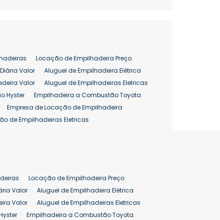
hadeiras
Locação de Empilhadeira Preço
Diária Valor
Aluguel de Empilhadeira Elétrica
adeira Valor
Aluguel de Empilhadeiras Eletricas
o Hyster
Empilhadeira a Combustão Toyota
Empresa de Locação de Empilhadeira
ão de Empilhadeiras Eletricas
enção de Empilhadeiras
as
Preço Aluguel Empilhadeira
Comprar Empilhadeira Hyster
pilhadeira
Empilhadeira Venda
deiras
Locação de Empilhadeira Preço
ão 25 ton
Preço de Empilhadeira 25 ton
ária Valor
Aluguel de Empilhadeira Elétrica
ira Valor
Aluguel de Empilhadeiras Eletricas
Hyster
Empilhadeira a Combustão Toyota