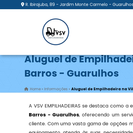
R. Ibirajuba, 89 - Jardim Monte Carmelo - Guarulhos
Aluguel de Empilhadei
Barros - Guarulhos
Home
»
Informações
»
Aluguel de Empilhadeira na Vi
A VSV EMPILHADEIRAS se destaca como a e
Barros - Guarulhos
, oferecendo um serv
cliente. Com uma vasta gama de opções m
equipamento atenda às suas necessidades