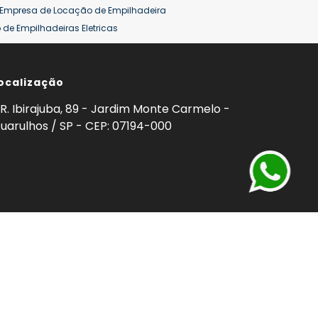
Empresa de Locação de Empilhadeira
de Empilhadeiras Eletricas
ção de Empilhadeiras
Preço Aluguel Empilhadeira
ocalização
omprar Empilhadeira Hyster
Venda de Empilhadeira
enda
Aluguel de Empilhadeira 25 ton
R. Ibirajuba, 89 - Jardim Monte Carmelo -
5 ton
Venda Empilhadeiras 25 ton
uarulhos / SP - CEP: 07194-000