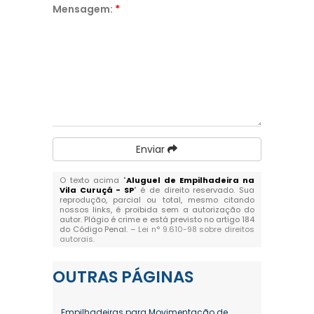
Mensagem:
*
Enviar
O texto acima "
Aluguel de Empilhadeira na
Vila Curuçá - SP
" é de direito reservado. Sua
reprodução, parcial ou total, mesmo citando
nossos links, é proibida sem a autorização do
autor. Plágio é crime e está previsto no artigo 184
do Código Penal. –
Lei n° 9.610-98 sobre direitos
autorais
.
OUTRAS
PÁGINAS
Empilhadeiras para Movimentação de