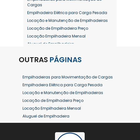
Cargas
Empilhadeira Elétrica para Carga Pesada
Locação e Manutenção de Empilhadeiras
Locação de Empilhadeira Preço
Locação Empilhadeira Mensal
Aluguel de Empilhadeira
Aluguel de Empilhadeira a Combustão
OUTRAS
PÁGINAS
Aluguel de Empilhadeira Diária Valor
Aluguel de Empilhadeira Elétrica
Aluguel de Empilhadeira Elétrica Preço
Empilhadeiras para Movimentação de Cargas
Aluguel de Empilhadeira Mensal
Empilhadeira Elétrica para Carga Pesada
Aluguel de Empilhadeira Preço
Locação e Manutenção de Empilhadeiras
Aluguel de Empilhadeira Valor
Locação de Empilhadeira Preço
Aluguel de Empilhadeiras Eletricas
Locação Empilhadeira Mensal
Conserto de Empilhadeira
Aluguel de Empilhadeira
Contrato de Locação de Empilhadeira
Aluguel de Empilhadeira a Combustão
Empilhadeira a Combustão
Aluguel de Empilhadeira Diária Valor
Empilhadeira a Combustão Hyster
Aluguel de Empilhadeira Elétrica