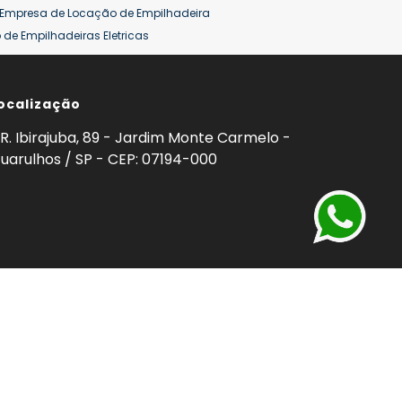
Empresa de Locação de Empilhadeira
de Empilhadeiras Eletricas
ção de Empilhadeiras
Preço Aluguel Empilhadeira
ocalização
omprar Empilhadeira Hyster
Venda de Empilhadeira
enda
Aluguel de Empilhadeira 25 ton
R. Ibirajuba, 89 - Jardim Monte Carmelo -
5 ton
Venda Empilhadeiras 25 ton
uarulhos / SP - CEP: 07194-000