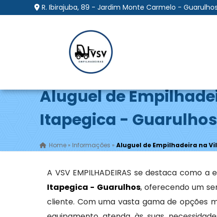
R. Ibirajuba, 89 - Jardim Monte Carmelo - Guarulhos
Aluguel de Empilhadei
Itapegica - Guarulho
Home
»
Informações
»
Aluguel de Empilhadeira na Vi
A VSV EMPILHADEIRAS se destaca como a e
Itapegica - Guarulhos
, oferecendo um se
cliente. Com uma vasta gama de opções m
equipamento atenda às suas necessidades