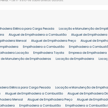
 Penal. –
Lei n° 9.610-98 sobre direitos autorais
.
lhadeira Elétrica para Carga Pesada
Locação e Manutenção de Empil
ira
Aluguel de Empilhadeira a Combustão
Aluguel de Empilhadeira 
pilhadeira Mensal
Aluguel de Empilhadeira Preço
Aluguel de Empilh
Empilhadeira
Empilhadeira a Combustão
Empilhadeira a Combustã
pilhadeira Locação
Empilhadeira Toyota
Empresa de Empilhadeira
 de Manutenção de Empilhadeiras
Locação de Empilhadeira
Locaç
 para Hipermercados
Locação Empilhadeira para Mercados
Manut
iva Empilhadeiras
Peças de Empilhadeiras
Peças para Empilhadeir
Comprar Empilhadeira Elétrica
Comprar Empilhadeira Eletrica Usada
Venda de Empilhadeiras Usadas
Venda Empilhadeiras
Preço de Em
adeira Elétrica para Carga Pesada
Locação e Manutenção de Empilha
eira 25 ton
Comprar Empilhadeira 25 ton
Empilhadeira a Combust
a
Aluguel de Empilhadeira a Combustão
Aluguel de Empilhadeira Di
lhadeira Mensal
Aluguel de Empilhadeira Preço
Aluguel de Empilhade
pilhadeira
Empilhadeira a Combustão
Empilhadeira a Combustão 