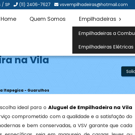
 / SP
(11) 2406-7627
vsvempilhadeiras@hotmail.com
Home
Quem Somos
Empilhadeiras
Empilhadeiras a Combu
Empilhadeiras Elétricas
ra na Vila
s
Sol
la Itapegica - Guarulhos
scolha ideal para o
Aluguel de Empilhadeira na Vila
rviço comprometido com a qualidade e a satisfação do
odernas e bem conservadas, a VSV garante que cada
 específicas, seja em manuseio de cargas leves ou