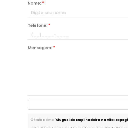
Nome:
*
Telefone:
*
Mensagem:
*
O texto acima "
Aluguel de Empilhadeira na Vila Itapeg