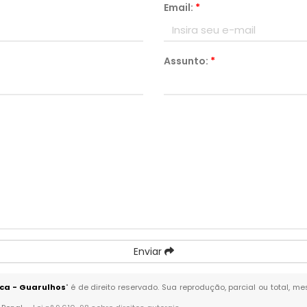
Email:
*
Assunto:
*
Enviar
ica - Guarulhos
" é de direito reservado. Sua reprodução, parcial ou total, 