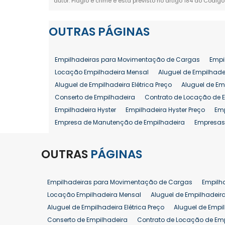
autor. Plágio é crime e está previsto no artigo 184 do Código
OUTRAS
PÁGINAS
Empilhadeiras para Movimentação de Cargas
Empi
Locação Empilhadeira Mensal
Aluguel de Empilhade
Aluguel de Empilhadeira Elétrica Preço
Aluguel de Em
Conserto de Empilhadeira
Contrato de Locação de 
Empilhadeira Hyster
Empilhadeira Hyster Preço
Em
Empresa de Manutenção de Empilhadeira
Empresas
Locação Empilhadeira Hyster
Locação Empilhadeira
Manutenção em Empilhadeiras
Manutenção Prevent
OUTRAS
PÁGINAS
Reforma de Empilhadeira
Comprar Empilhadeira
Venda de Empilhadeira
Venda de Empilhadeiras
Empilhadeiras para Movimentação de Cargas
Empilh
Aluguel de Empilhadeira 25 ton
Locação de Empilhad
Locação Empilhadeira Mensal
Aluguel de Empilhadeir
Venda Empilhadeiras 25 ton
Aluguel de Empilhadeira Elétrica Preço
Aluguel de Empi
Conserto de Empilhadeira
Contrato de Locação de Em