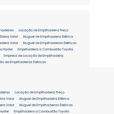
hadeiras
Locação de Empilhadeira Preço
Diária Valor
Aluguel de Empilhadeira Elétrica
adeira Valor
Aluguel de Empilhadeiras Eletricas
o Hyster
Empilhadeira a Combustão Toyota
Empresa de Locação de Empilhadeira
ão de Empilhadeiras Eletricas
enção de Empilhadeiras
as
Preço Aluguel Empilhadeira
Comprar Empilhadeira Hyster
pilhadeira
Empilhadeira Venda
deiras
Locação de Empilhadeira Preço
ão 25 ton
Preço de Empilhadeira 25 ton
ária Valor
Aluguel de Empilhadeira Elétrica
ira Valor
Aluguel de Empilhadeiras Eletricas
Hyster
Empilhadeira a Combustão Toyota