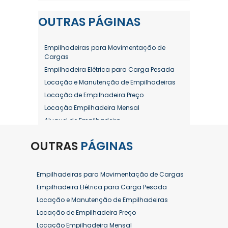
OUTRAS
PÁGINAS
Empilhadeiras para Movimentação de
Cargas
Empilhadeira Elétrica para Carga Pesada
Locação e Manutenção de Empilhadeiras
Locação de Empilhadeira Preço
Locação Empilhadeira Mensal
Aluguel de Empilhadeira
Aluguel de Empilhadeira a Combustão
OUTRAS
PÁGINAS
Aluguel de Empilhadeira Diária Valor
Aluguel de Empilhadeira Elétrica
Aluguel de Empilhadeira Elétrica Preço
Empilhadeiras para Movimentação de Cargas
Aluguel de Empilhadeira Mensal
Empilhadeira Elétrica para Carga Pesada
Aluguel de Empilhadeira Preço
Locação e Manutenção de Empilhadeiras
Aluguel de Empilhadeira Valor
Locação de Empilhadeira Preço
Aluguel de Empilhadeiras Eletricas
Locação Empilhadeira Mensal