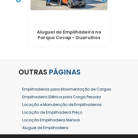
alor em
Aluguel de Empilhadeira no
Alu
P
Parque Cecap - Guarulhos
OUTRAS
PÁGINAS
Empilhadeiras para Movimentação de Cargas
Empilhadeira Elétrica para Carga Pesada
Locação e Manutenção de Empilhadeiras
Locação de Empilhadeira Preço
Locação Empilhadeira Mensal
Aluguel de Empilhadeira
Aluguel de Empilhadeira a Combustão