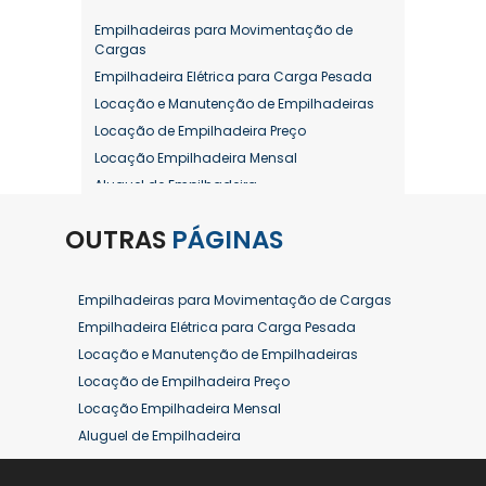
Empilhadeiras para Movimentação de
Cargas
Empilhadeira Elétrica para Carga Pesada
Locação e Manutenção de Empilhadeiras
Locação de Empilhadeira Preço
Locação Empilhadeira Mensal
Aluguel de Empilhadeira
Aluguel de Empilhadeira a Combustão
OUTRAS
PÁGINAS
Aluguel de Empilhadeira Diária Valor
Aluguel de Empilhadeira Elétrica
Aluguel de Empilhadeira Elétrica Preço
Empilhadeiras para Movimentação de Cargas
Aluguel de Empilhadeira Mensal
Empilhadeira Elétrica para Carga Pesada
Aluguel de Empilhadeira Preço
Locação e Manutenção de Empilhadeiras
Aluguel de Empilhadeira Valor
Locação de Empilhadeira Preço
Aluguel de Empilhadeiras Eletricas
Locação Empilhadeira Mensal
Conserto de Empilhadeira
Aluguel de Empilhadeira
Contrato de Locação de Empilhadeira
Aluguel de Empilhadeira a Combustão
Empilhadeira a Combustão