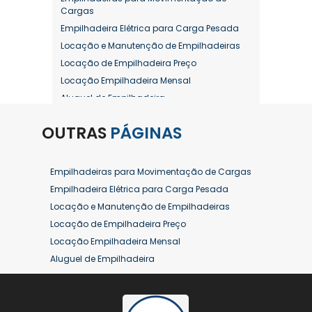
Cargas
Empilhadeira Elétrica para Carga Pesada
Locação e Manutenção de Empilhadeiras
Locação de Empilhadeira Preço
Locação Empilhadeira Mensal
Aluguel de Empilhadeira
Aluguel de Empilhadeira a Combustão
OUTRAS
PÁGINAS
Aluguel de Empilhadeira Diária Valor
Aluguel de Empilhadeira Elétrica
Aluguel de Empilhadeira Elétrica Preço
Empilhadeiras para Movimentação de Cargas
Aluguel de Empilhadeira Mensal
Empilhadeira Elétrica para Carga Pesada
Aluguel de Empilhadeira Preço
Locação e Manutenção de Empilhadeiras
Aluguel de Empilhadeira Valor
Locação de Empilhadeira Preço
Aluguel de Empilhadeiras Eletricas
Locação Empilhadeira Mensal
Conserto de Empilhadeira
Aluguel de Empilhadeira
Contrato de Locação de Empilhadeira
Aluguel de Empilhadeira a Combustão
Empilhadeira a Combustão
Aluguel de Empilhadeira Diária Valor
Empilhadeira a Combustão Hyster
Aluguel de Empilhadeira Elétrica