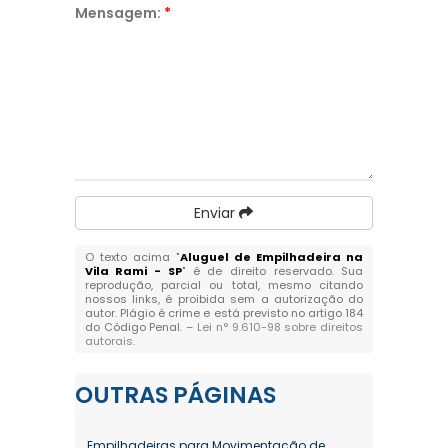
Mensagem:
*
Enviar
O texto acima "
Aluguel de Empilhadeira na
Vila Rami - SP
" é de direito reservado. Sua
reprodução, parcial ou total, mesmo citando
nossos links, é proibida sem a autorização do
autor. Plágio é crime e está previsto no artigo 184
do Código Penal. –
Lei n° 9.610-98 sobre direitos
autorais
.
OUTRAS
PÁGINAS
Empilhadeiras para Movimentação de