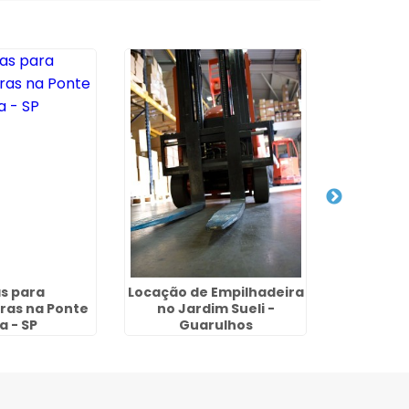
s para
Locação de Empilhadeira
Aluguel d
ras na Ponte
no Jardim Sueli -
Preço na
a - SP
Guarulhos