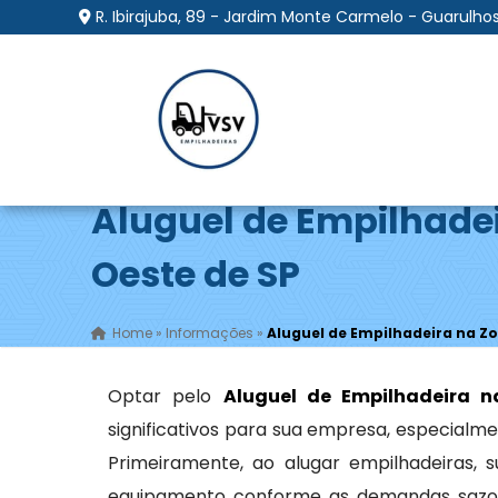
R. Ibirajuba, 89 - Jardim Monte Carmelo - Guarulhos
Aluguel de Empilhade
Oeste de SP
Home
»
Informações
»
Aluguel de Empilhadeira na Zo
Optar pelo
Aluguel de Empilhadeira 
significativos para sua empresa, especialme
Primeiramente, ao alugar empilhadeiras,
equipamento conforme as demandas sazona