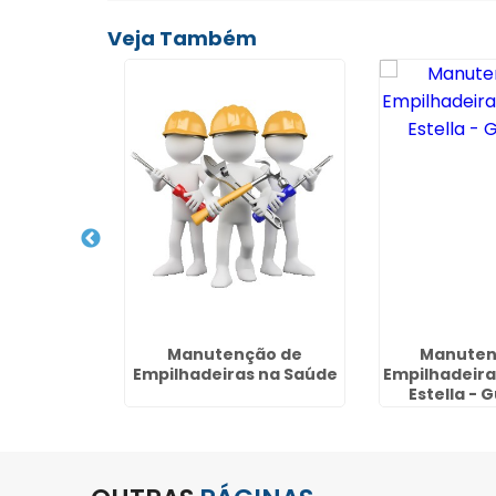
Veja Também
ão em
Manutenção de
Manuten
 no Jardim
Empilhadeiras na Saúde
Empilhadeira
uarulhos
Estella - 