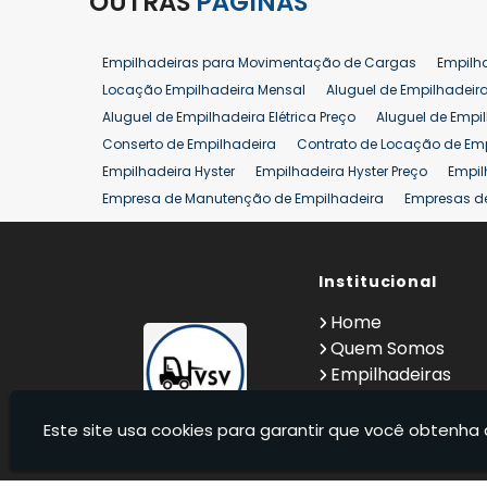
OUTRAS
PÁGINAS
Empilhadeiras para Movimentação de Cargas
Empilh
Locação Empilhadeira Mensal
Aluguel de Empilhadeir
Aluguel de Empilhadeira Elétrica Preço
Aluguel de Empi
Conserto de Empilhadeira
Contrato de Locação de Em
Empilhadeira Hyster
Empilhadeira Hyster Preço
Empil
Empresa de Manutenção de Empilhadeira
Empresas d
Locação Empilhadeira Hyster
Locação Empilhadeira p
Manutenção em Empilhadeiras
Manutenção Preventiv
Reforma de Empilhadeira
Comprar Empilhadeira
Institucional
Co
Venda de Empilhadeiras
Venda de Empilhadeiras Us
Home
Locação de Empilhadeira 25 ton
Comprar Empilhadeir
Quem Somos
Empilhadeiras
Contato
Informações
Este site usa cookies para garantir que você obtenha 