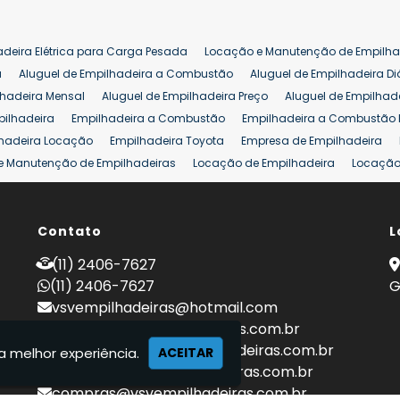
adeira Elétrica para Carga Pesada
Locação e Manutenção de Empilha
a
Aluguel de Empilhadeira a Combustão
Aluguel de Empilhadeira Di
lhadeira Mensal
Aluguel de Empilhadeira Preço
Aluguel de Empilhade
pilhadeira
Empilhadeira a Combustão
Empilhadeira a Combustão 
hadeira Locação
Empilhadeira Toyota
Empresa de Empilhadeira
e Manutenção de Empilhadeiras
Locação de Empilhadeira
Locação 
ara Hipermercados
Locação Empilhadeira para Mercados
Manuten
a Empilhadeiras
Peças de Empilhadeiras
Peças para Empilhadeiras
mprar Empilhadeira Elétrica
Contato
Comprar Empilhadeira Eletrica Usada
L
C
adas
Venda Empilhadeiras
Preço de Empilhadeira
Empilhadeira V
(11) 2406-7627
a 25 ton
Empilhadeira a Combustão 25 ton
Preço de Empilhadeira 2
(11) 2406-7627
G
vsvempilhadeiras@hotmail.com
locacao@vsvempilhadeiras.com.br
manutencao@vsvempilhadeiras.com.br
a melhor experiência.
ACEITAR
financeiro@vsvempilhadeiras.com.br
compras@vsvempilhadeiras.com.br