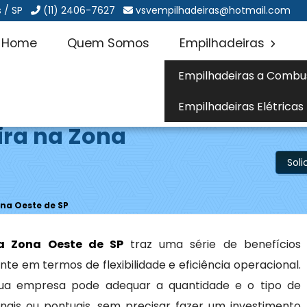
 / SP
(11) 2406-7627
vsvempilhadeiras@hotmail.com
Home
Quem Somos
Empilhadeiras
Empilhadeiras a Combu
Empilhadeiras Elétricas
ira na Zona
Sol
na Oeste de SP
na Zona Oeste de SP
traz uma série de benefícios
nte em termos de flexibilidade e eficiência operacional.
 sua empresa pode adequar a quantidade e o tipo de
is ou pontuais, sem precisar fazer um investimento