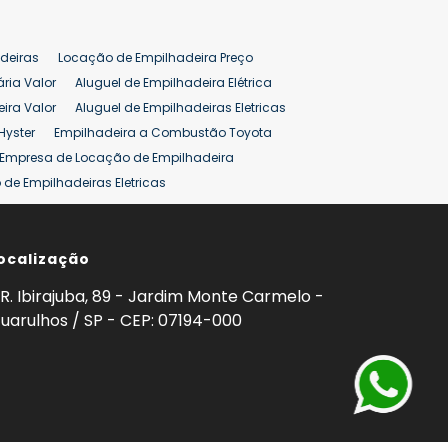
deiras
Locação de Empilhadeira Preço
ária Valor
Aluguel de Empilhadeira Elétrica
ira Valor
Aluguel de Empilhadeiras Eletricas
Hyster
Empilhadeira a Combustão Toyota
Empresa de Locação de Empilhadeira
de Empilhadeiras Eletricas
ção de Empilhadeiras
Preço Aluguel Empilhadeira
ocalização
omprar Empilhadeira Hyster
Venda de Empilhadeira
enda
Aluguel de Empilhadeira 25 ton
R. Ibirajuba, 89 - Jardim Monte Carmelo -
5 ton
Venda Empilhadeiras 25 ton
uarulhos / SP - CEP: 07194-000