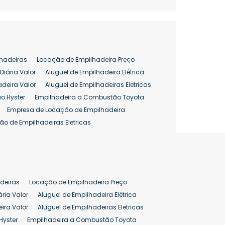
hadeiras
Locação de Empilhadeira Preço
Diária Valor
Aluguel de Empilhadeira Elétrica
adeira Valor
Aluguel de Empilhadeiras Eletricas
o Hyster
Empilhadeira a Combustão Toyota
Empresa de Locação de Empilhadeira
ão de Empilhadeiras Eletricas
enção de Empilhadeiras
as
Preço Aluguel Empilhadeira
Comprar Empilhadeira Hyster
pilhadeira
Empilhadeira Venda
deiras
Locação de Empilhadeira Preço
ão 25 ton
Preço de Empilhadeira 25 ton
ária Valor
Aluguel de Empilhadeira Elétrica
ira Valor
Aluguel de Empilhadeiras Eletricas
Hyster
Empilhadeira a Combustão Toyota