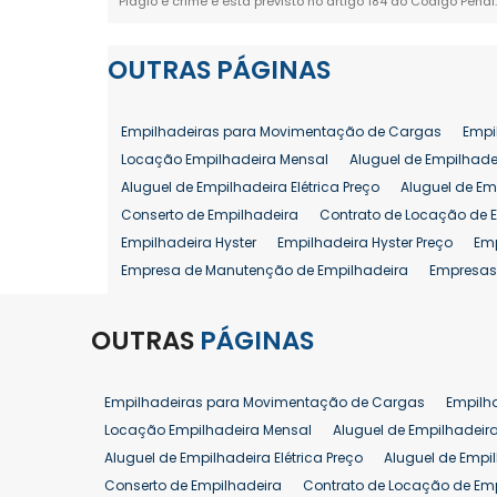
Plágio é crime e está previsto no artigo 184 do Código Penal
OUTRAS
PÁGINAS
Empilhadeiras para Movimentação de Cargas
Empi
Locação Empilhadeira Mensal
Aluguel de Empilhade
Aluguel de Empilhadeira Elétrica Preço
Aluguel de Em
Conserto de Empilhadeira
Contrato de Locação de 
Empilhadeira Hyster
Empilhadeira Hyster Preço
Em
Empresa de Manutenção de Empilhadeira
Empresas
Locação Empilhadeira Hyster
Locação Empilhadeira
Manutenção em Empilhadeiras
Manutenção Prevent
OUTRAS
PÁGINAS
Reforma de Empilhadeira
Comprar Empilhadeira
Venda de Empilhadeira
Venda de Empilhadeiras
Empilhadeiras para Movimentação de Cargas
Empilh
Aluguel de Empilhadeira 25 ton
Locação de Empilhad
Locação Empilhadeira Mensal
Aluguel de Empilhadeir
Venda Empilhadeiras 25 ton
Aluguel de Empilhadeira Elétrica Preço
Aluguel de Empi
Conserto de Empilhadeira
Contrato de Locação de Em