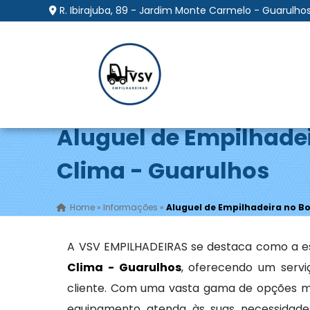
R. Ibirajuba, 89 - Jardim Monte Carmelo - Guarulhos
Aluguel de Empilhade
Clima - Guarulhos
Home
»
Informações
»
Aluguel de Empilhadeira no B
A VSV EMPILHADEIRAS se destaca como a es
Clima - Guarulhos
, oferecendo um serv
cliente. Com uma vasta gama de opções m
equipamento atenda às suas necessidades