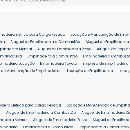
. –
Lei n° 9.610-98 sobre direitos autorais
.
lhadeira Elétrica para Carga Pesada
Locação e Manutenção de Empil
ira
Aluguel de Empilhadeira a Combustão
Aluguel de Empilhadeira 
pilhadeira Mensal
Aluguel de Empilhadeira Preço
Aluguel de Empilh
Empilhadeira
Empilhadeira a Combustão
Empilhadeira a Combustã
pilhadeira Locação
Empilhadeira Toyota
Empresa de Empilhadeira
 de Manutenção de Empilhadeiras
Locação de Empilhadeira
Locaç
 para Hipermercados
Locação Empilhadeira para Mercados
Manut
iva Empilhadeiras
Peças de Empilhadeiras
Peças para Empilhadeir
Comprar Empilhadeira Elétrica
Comprar Empilhadeira Eletrica Usada
Venda de Empilhadeiras Usadas
Venda Empilhadeiras
Preço de Em
adeira Elétrica para Carga Pesada
Locação e Manutenção de Empilha
eira 25 ton
Comprar Empilhadeira 25 ton
Empilhadeira a Combust
a
Aluguel de Empilhadeira a Combustão
Aluguel de Empilhadeira Di
lhadeira Mensal
Aluguel de Empilhadeira Preço
Aluguel de Empilhade
pilhadeira
Empilhadeira a Combustão
Empilhadeira a Combustão 