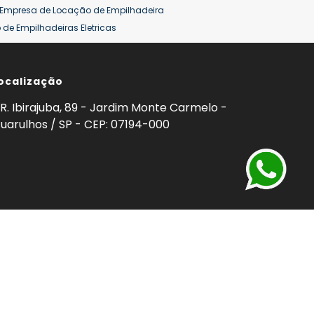
Empresa de Locação de Empilhadeira
de Empilhadeiras Eletricas
ção de Empilhadeiras
Preço Aluguel Empilhadeira
ocalização
omprar Empilhadeira Hyster
Venda de Empilhadeira
enda
Aluguel de Empilhadeira 25 ton
R. Ibirajuba, 89 - Jardim Monte Carmelo -
5 ton
Venda Empilhadeiras 25 ton
uarulhos / SP - CEP: 07194-000