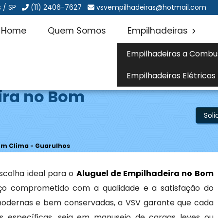
 / SP
(11) 2406-7627
vsvempilhadeiras@hotmail.com
Home
Quem Somos
Empilhadeiras
Empilhadeiras a Combu
Empilhadeiras Elétricas
ira no Bom
Sol
om Clima - Guarulhos
colha ideal para o
Aluguel de Empilhadeira no Bom
iço comprometido com a qualidade e a satisfação do
odernas e bem conservadas, a VSV garante que cada
 específicas, seja em manuseio de cargas leves ou