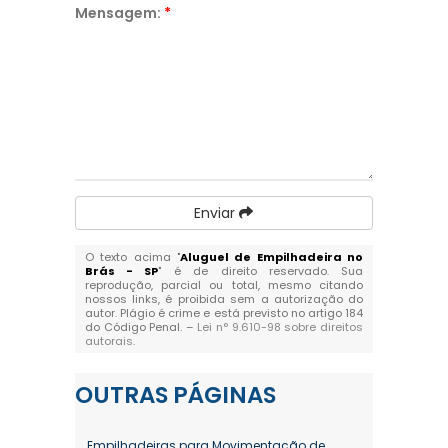
Mensagem:
*
Enviar
O texto acima "
Aluguel de Empilhadeira no
Brás - SP
" é de direito reservado. Sua
reprodução, parcial ou total, mesmo citando
nossos links, é proibida sem a autorização do
autor. Plágio é crime e está previsto no artigo 184
do Código Penal. –
Lei n° 9.610-98 sobre direitos
autorais
.
OUTRAS
PÁGINAS
Empilhadeiras para Movimentação de