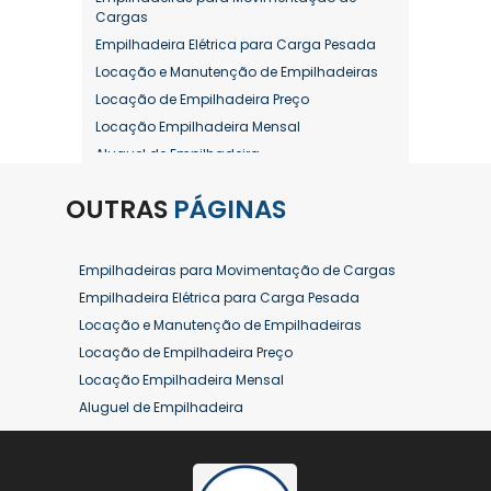
Cargas
Empilhadeira Elétrica para Carga Pesada
Locação e Manutenção de Empilhadeiras
Locação de Empilhadeira Preço
Locação Empilhadeira Mensal
Aluguel de Empilhadeira
Aluguel de Empilhadeira a Combustão
OUTRAS
PÁGINAS
Aluguel de Empilhadeira Diária Valor
Aluguel de Empilhadeira Elétrica
Aluguel de Empilhadeira Elétrica Preço
Empilhadeiras para Movimentação de Cargas
Aluguel de Empilhadeira Mensal
Empilhadeira Elétrica para Carga Pesada
Aluguel de Empilhadeira Preço
Locação e Manutenção de Empilhadeiras
Aluguel de Empilhadeira Valor
Locação de Empilhadeira Preço
Aluguel de Empilhadeiras Eletricas
Locação Empilhadeira Mensal
Conserto de Empilhadeira
Aluguel de Empilhadeira
Contrato de Locação de Empilhadeira
Aluguel de Empilhadeira a Combustão
Empilhadeira a Combustão
Aluguel de Empilhadeira Diária Valor
Empilhadeira a Combustão Hyster
Aluguel de Empilhadeira Elétrica